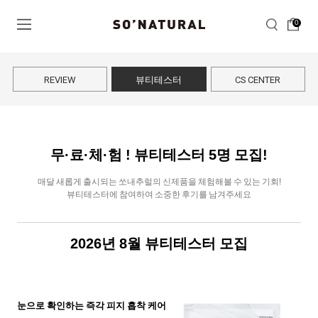
0
REVIEW
뷰티테스터
CS CENTER
무·료·체·험 ! 뷰티테스터
5
명 모집!
매달 새롭게 출시되는 쏘내추럴의 신제품을 체험해볼 수 있는 기회!
뷰티테스터에 참여하여 소중한 후기를 남겨주세요
2026
년
8
월 뷰티테스터 모집
눈으로 확인하는 즉각 피지 흡착 케어