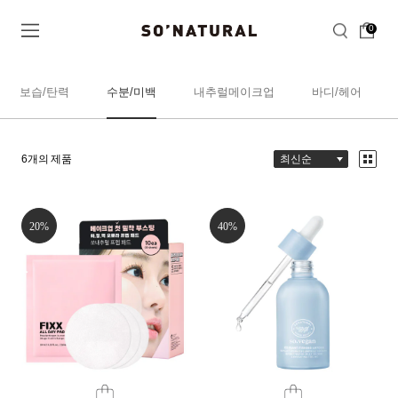
0
보습/탄력
수분/미백
내추럴메이크업
바디/헤어
6
개의 제품
20%
40%