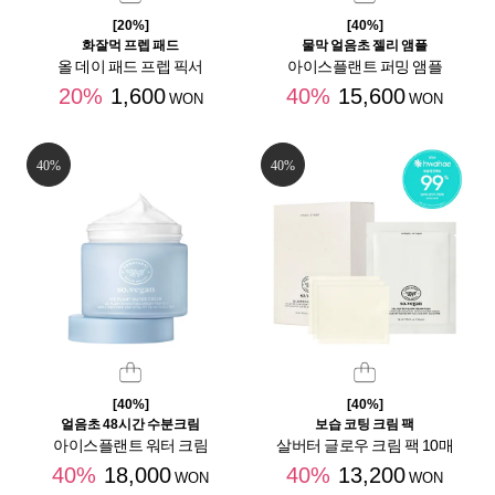
[20%]
[40%]
화잘먹 프렙 패드
물막 얼음초 젤리 앰플
올 데이 패드 프렙 픽서
아이스플랜트 퍼밍 앰플
20%
1,600
40%
15,600
WON
WON
40%
40%
[40%]
[40%]
얼음초 48시간 수분크림
보습 코팅 크림 팩
아이스플랜트 워터 크림
살버터 글로우 크림 팩 10매
40%
18,000
40%
13,200
WON
WON