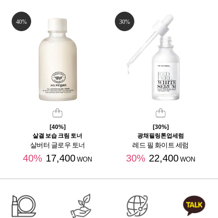
40%
30%
[40%]
[30%]
살결 보습 크림 토너
광채필링톤업세럼
살버터 글로우 토너
레드 필 화이트 세럼
40%
17,400
30%
22,400
WON
WON