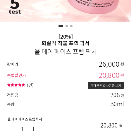
[20%]
화잘먹 착붙 프렙 픽서
올 데이 페이스 프렙 픽서
26,000
판매가
원
20,800
특별할인가
원
(
건)
구매금액별 사은품 보기
208
적립금
원
30ml
용량
올 데이 페이스 프렙 픽서
20,800
원