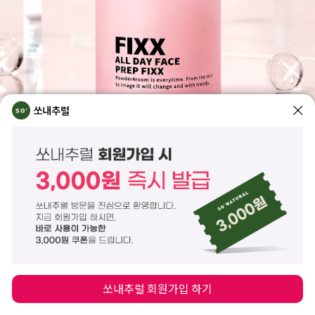
쏘내추럴
쏘내추럴 회원가입 하기