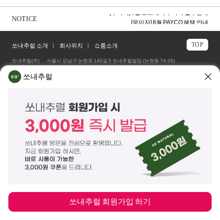
[공지] 7월 사용후기 당첨자 안내
[무이자] 8월 토스페이 무이자 할부안내
NOTICE
[무이자] 8월 PAYCO 혜택 안내
TOP
쏘내추럴 소개
회사위치
쇼룸소개
쏘내추럴(주)
서울시 강남구 논현로 140길 5 쏘내추럴빌딩 (논현동 74-26)
대표이사 조주호
개인정보보호책임자 김옥경
쏘내추럴
사업자등록번호 261-81-21889
통신판매업신고 제2014-서울강남-03442호
제품/배송 문의
help@sonatural.co.kr
마케팅 문의
marketing@sonatural.co.kr
본사 고객센터 문의
02-573-6769
(평일 10:00~18:00 / 점심시간 12:30~13:30)
해외 수출 문의
MAIL
info@sonatural.co.kr
COPYRIGHT
©
SONATURAL.CO.KR
ALL RIGHT RESERVERD.
ENGLISH
CS CENTER
PC버전
쏘내추럴 회원가입 하기