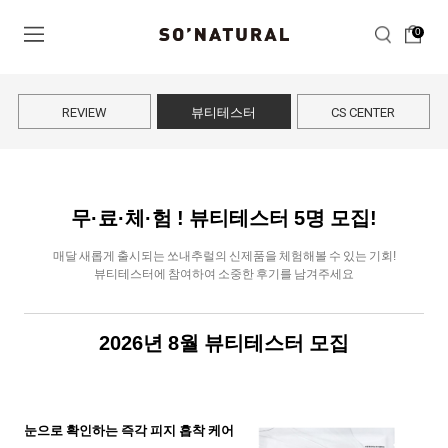
0
REVIEW
뷰티테스터
CS CENTER
무·료·체·험 ! 뷰티테스터
5
명 모집!
매달 새롭게 출시되는 쏘내추럴의 신제품을 체험해볼 수 있는 기회!
뷰티테스터에 참여하여 소중한 후기를 남겨주세요
2026
년
8
월 뷰티테스터 모집
눈으로 확인하는 즉각 피지 흡착 케어