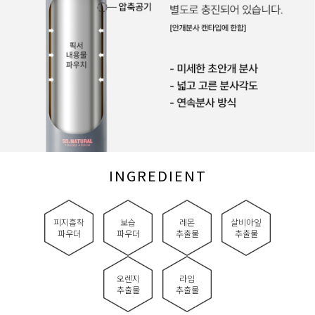
INGREDIENT
피지흡착
보습
레몬
살비아잎
파우더
파우더
추출물
추출물
오렌지
라임
추출물
추출물