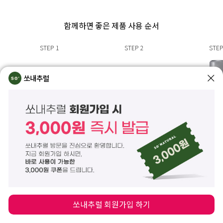
함께하면 좋은 제품 사용 순서
STEP
1
STEP
2
STEP
쏘내추럴
올 데이 블러 핏
올 데이 커버
리얼 
프렙 픽서
픽싱 크림
메이크업 
모공 보정, 베이스 고정
피부 결점을 촘촘하게
메이크업 세팅 픽
모공 밀착 블러 프렙
커버해주는 픽싱 커버 크림
부표현을 
완벽고정 메
쏘내추럴 회원가입 하기