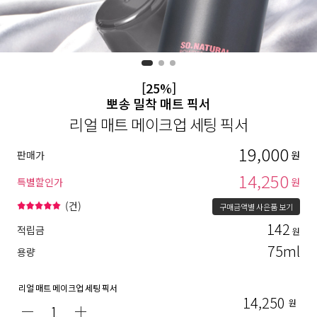
[25%]
뽀송 밀착 매트 픽서
리얼 매트 메이크업 세팅 픽서
19,000
판매가
원
14,250
특별할인가
원
(
건)
구매금액별 사은품 보기
142
적립금
원
75ml
용량
리얼 매트 메이크업 세팅 픽서
14,250
원