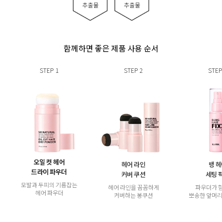
추출물
추출물
함께하면 좋은 제품 사용 순서
STEP
1
STEP
2
STEP
오일 컷 헤어
헤어 라인
뱅 
드라이 파우더
커버 쿠션
세팅 
모발과 두피의 기름잡는
헤어 라인을 꼼꼼하게
파우더가 
헤어 파우더
커버하는 봉쿠션
뽀송한 앞머리