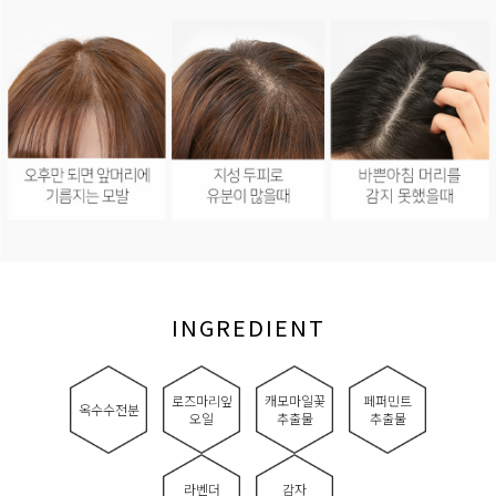
INGREDIENT
로즈마리잎
캐모마일꽃
페퍼민트
옥수수전분
오일
추출물
추출물
라벤더
감자