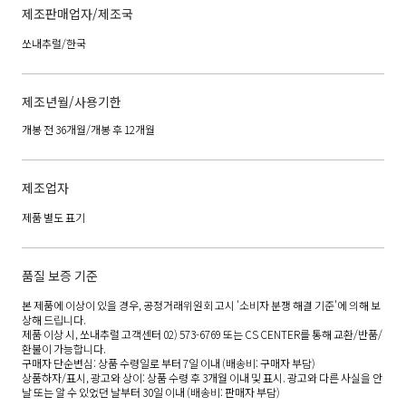
제조판매업자/제조국
쏘내추럴/한국
제조년월/사용기한
개봉 전 36개월/개봉 후 12개월
제조업자
제품 별도 표기
품질 보증 기준
본 제품에 이상이 있을 경우, 공정거래위원회 고시 '소비자 분쟁 해결 기준'에 의해 보
상해 드립니다.
제품 이상 시, 쏘내추럴 고객센터 02) 573-6769 또는 CS CENTER를 통해 교환/반품/
환불이 가능합니다.
구매자 단순변심: 상품 수령일로 부터 7일 이내 (배송비: 구매자 부담)
상품하자/표시, 광고와 상이: 상품 수령 후 3개월 이내 및 표시. 광고와 다른 사실을 안
날 또는 알 수 있었던 날부터 30일 이내 (배송비: 판매자 부담)