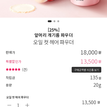
[25%]
앞머리 개기름 파우더
오일 컷 헤어 파우더
18,000
판매가
원
13,500
특별할인가
원
(
건)
구매금액별 사은품 보기
135
적립금
원
20g
용량
오일 컷 헤어 파우더
13,500
원