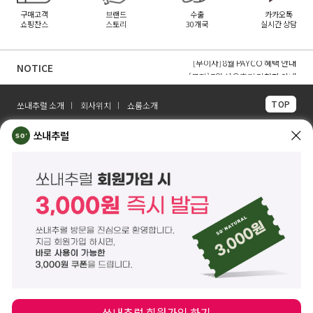
구매고객
브랜드
수출
카카오톡
쇼핑찬스
스토리
30개국
실시간 상담
[무이자] 8월 토스페이 무이자 할부안내
[무이자] 8월 PAYCO 혜택 안내
NOTICE
[공지] 7월 사용후기 당첨자 안내
TOP
쏘내추럴 소개
회사위치
쇼룸소개
쏘내추럴(주)
서울시 강남구 논현로 140길 5 쏘내추럴빌딩 (논현동 74-26)
쏘내추럴
대표이사 조주호
개인정보보호책임자 김옥경
사업자등록번호 261-81-21889
통신판매업신고 제2014-서울강남-03442호
제품/배송 문의
help@sonatural.co.kr
마케팅 문의
marketing@sonatural.co.kr
본사 고객센터 문의
02-573-6769
(평일 10:00~18:00 / 점심시간 12:30~13:30)
해외 수출 문의
MAIL
info@sonatural.co.kr
COPYRIGHT
©
SONATURAL.CO.KR
ALL RIGHT RESERVERD.
ENGLISH
CS CENTER
PC버전
쏘내추럴 회원가입 하기