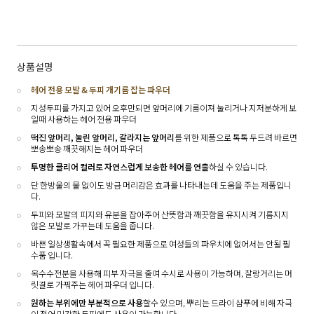
상품설명
헤어 전용 모발 & 두피 개기름 잡는 파우더
지성두피를 가지고 있어 오후만되면 앞머리에 기름이져 눌리거나 지저분하게 보
일때 사용하는 헤어 전용 파우더
떡진 앞머리, 눌린 앞머리, 갈라지는 앞머리
를 위한 제품으로 톡톡 두드려 바르면
뽀송뽀송 깨끗해지는 헤어 파우더
투명한 클리어 컬러로 자연스럽게 보송한 헤어를 연출
하실 수 있습니다.
단 한방울의 물 없이도 방금 머리감은 효과를 나타내는데 도움을 주는 제품입니
다.
두피와 모발의 피지와 유분을 잡아주어 산뜻함과 깨끗함을 유지시켜 기름지지
않은 모발로 가꾸는데 도움을 줍니다.
바쁜 일상생활속에서 꼭 필요한 제품으로 여성들의 파우치에 없어서는 안될 필
수품 입니다.
옥수수전분을 사용해 피부 자극을 줄여 수시로 사용이 가능하며, 찰랑거리는 머
릿결로 가꿔주는 헤어 파우더 입니다.
원하는 부위에만 부분적으로 사용
할수 있으며, 뿌리는 드라이 샴푸에 비해 자극
이 적어 민감한 두피에도 사용이 가능합니다.