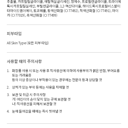
추출물, 카프릴릴글라이콜, 에틸헥실글리세린, 정제수, 프로필렌글라이콜, 트라이에
톡시카프릴릴실레인, 부틸렌글라이콜, 1,2-헥산다이올, 하이드록시프로필비스팔미
타마이드엠이에이, 토코페롤, 황색산화철 (CI 77492), 적색산화철 (CI 77491), 마이
카 (CI 77019), 흑색산화철 (CI 77499)
피부타입
All Skin Type
(모든 피부 타입)
사용할 때의 주의사항
화장품 사용 시 또는 사용 후 직사광선에 의하여 사용부위가 붉은 반점, 부어오름
또는 가려움증
등의 이상 증상이나 부작용이 있는 경우에는 전문의 등과 상담할 것
상처가 있는 부위 등에는 사용을 자제할 것
보관 및 취급 시 주의사항
가) 어린이의 손이 닿지 않는 곳에 보관할 것
나) 직사광선을 피해서 보관할 것
눈에 들어갔을 때에는 즉시 씻어낼 것