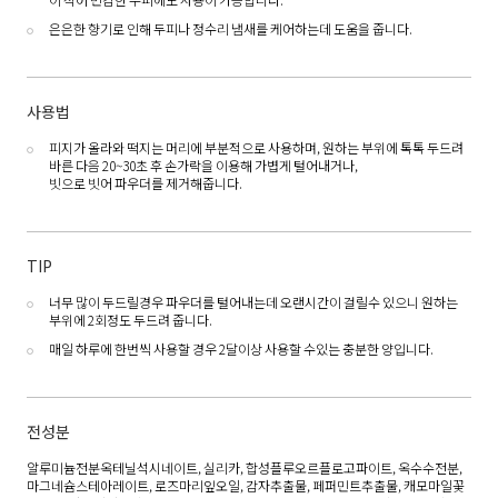
은은한 향기로 인해 두피나 정수리 냄새를 케어하는데 도움을 줍니다.
사용법
피지가 올라와 떡지는 머리에 부분적으로 사용하며, 원하는 부위에 톡톡 두드려
바른 다음 20~30초 후 손가락을 이용해 가볍게 털어내거나,
빗으로 빗어 파우더를 제거해줍니다.
TIP
너무 많이 두드릴경우 파우더를 털어내는데 오랜시간이 걸릴수 있으니 원하는
부위에 2회정도 두드려 줍니다.
매일 하루에 한번씩 사용할 경우 2달이상 사용할 수있는 충분한 양입니다.
전성분
알루미늄전분옥테닐석시네이트, 실리카, 합성플루오르플로고파이트, 옥수수전분,
마그네슘스테아레이트, 로즈마리잎오일, 감자추출물, 페퍼민트추출물, 캐모마일꽃