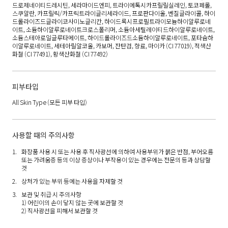
드로제네이티드레시틴, 세라마이드엔피, 트라이에톡시카프릴릴실레인, 토코페롤,
스쿠알란, 카프릴릭/카프릭트라이글리세라이드, 프로판다이올, 벤질글라이콜, 하이
드롤라이즈드글라이코사미노글리칸, 하이드록시프로필트라이모늄하이알루로네
이트, 소듐하이알루로네이트크로스폴리머, 소듐아세틸레이티드하이알루로네이트,
소듐스테아로일글루타메이트, 하이드롤라이즈드소듐하이알루로네이트, 포타슘하
이알루로네이트, 세테아릴알코올, 카보머, 잔탄검, 향료, 마이카 (CI 77019), 적색산
화철 (CI 77491), 황색산화철 (CI 77492)
피부타입
All Skin Type
(모든 피부 타입)
사용할 때의 주의사항
화장품 사용 시 또는 사용 후 직사광선에 의하여 사용부위가 붉은 반점, 부어오름
또는 가려움증 등의 이상 증상이나 부작용이 있는 경우에는 전문의 등과 상담할
것
상처가 있는 부위 등에는 사용을 자제할 것
보관 및 취급 시 주의사항
1) 어린이의 손이 닿지 않는 곳에 보관할 것
2) 직사광선을 피해서 보관할 것