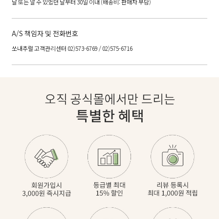
날 또는 알 수 있었던 날부터 30일 이내 (배송비: 판매자 부담)
A/S 책임자 및 전화번호
쏘내추럴 고객관리센터 02)573-6769 / 02)575-6716