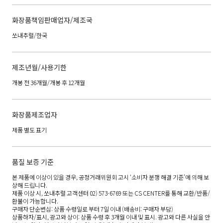
화장품책임판매업자/제조국
쏘내추럴/한국
제조년월/사용기한
개봉 전 36개월/개봉 후 12개월
화장품제조업자
제품 별도 표기
품질 보증 기준
본 제품에 이상이 있을 경우, 공정거래위원회 고시 ‘소비자 분쟁 해결 기준’에 의해 보
상해 드립니다.
제품 이상 시, 쏘내추럴 고객센터 02) 573-6769 또는 CS CENTER를 통해 교환/반품/
환불이 가능합니다.
구매자 단순변심: 상품 수령일로 부터 7일 이내 (배송비: 구매자 부담)
상품하자/표시, 광고와 상이: 상품 수령 후 3개월 이내 및 표시. 광고와 다른 사실을 안