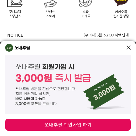
구매고객
브랜드
수출
카카오톡
쇼핑찬스
스토리
30개국
실시간 상담
[무이자] 8월 토스페이 무이자 할부안내
[무이자] 8월 PAYCO 혜택 안내
NOTICE
[무이자] 8월 무이자 할부 카드 안내
쏘내추럴
TOP
쏘내추럴 소개
회사위치
쇼룸소개
쏘내추럴(주)
서울시 강남구 논현로 140길 5 쏘내추럴빌딩 (논현동 74-26)
대표이사 조주호
개인정보보호책임자 김옥경
사업자등록번호 261-81-21889
통신판매업신고 제2014-서울강남-03442호
제품/배송 문의
help@sonatural.co.kr
마케팅 문의
marketing@sonatural.co.kr
본사 고객센터 문의
02-573-6769
(평일 10:00~18:00 / 점심시간 12:30~13:30)
해외 수출 문의
MAIL
info@sonatural.co.kr
COPYRIGHT
©
SONATURAL.CO.KR
ALL RIGHT RESERVERD.
쏘내추럴 회원가입 하기
ENGLISH
CS CENTER
PC버전