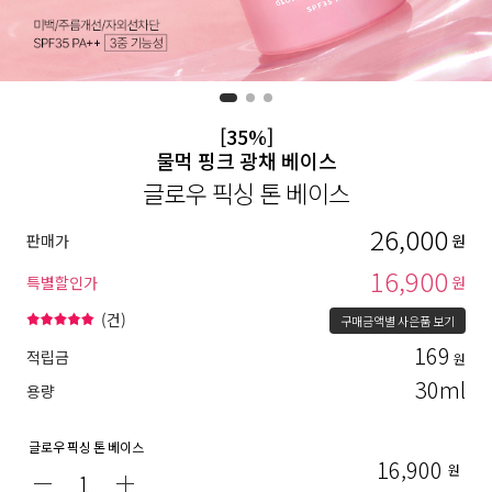
[35%]
물먹 핑크 광채 베이스
글로우 픽싱 톤 베이스
26,000
판매가
원
16,900
특별할인가
원
(
건)
구매금액별 사은품 보기
169
적립금
원
30ml
용량
글로우 픽싱 톤 베이스
16,900
원