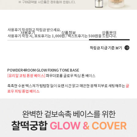
사용후기 작성하고 적립금 받으세요.
사용후기
상품정보
상품문의
사용후기 작성 시, 포토후기는 1,000원 / 텍스트후기는 500원을 드립니다.
적립금 지급 기준 보기
POWDER4ROOM GLOW FIXING TONE BASE
[유리알 코팅 톤광 베이스]
파우더포룸 글로우 픽싱 톤 베이스
촉촉한 수분 텍스쳐가 텁텁함 없이 오랜 시간 맑고 매끈한 광채 피부로 세팅해주는
글
로우 피팅 톤업 베이스