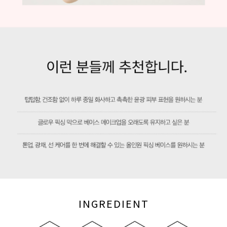
INGREDIENT