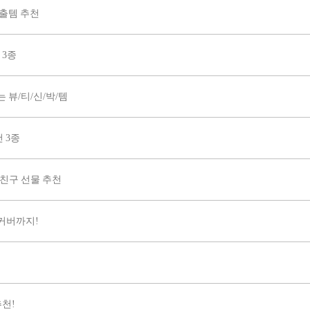
연출템 추천
 3종
 뷰/티/신/박/템
 3종
친구 선물 추천
커버까지!
추천!