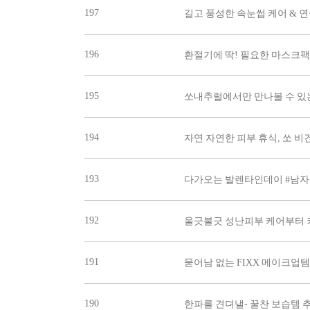
197
길고 풍성한 속눈썹 케어 & 
196
환절기에 딱! 필요한 마스크팩
195
쏘내추럴에서만 만나볼 수 있는
194
자연 자연한 피부 휴식, 쏘 비건
193
다가오는 발렌타인데이 #남자
192
울긋불긋 성난피부 케어부터 
191
묻어남 없는 FIXX 메이크업템
190
한파를 견뎌낼- 꿀찬 보습템 