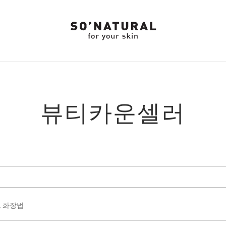
뷰티카운셀러
크 화장법