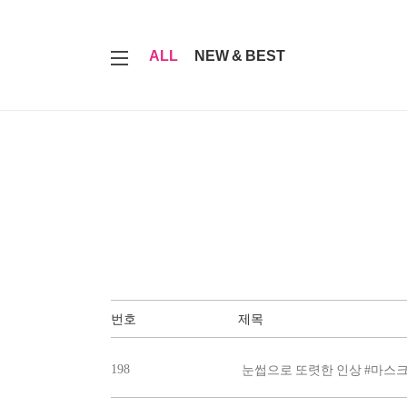
7
ALL
NEW & BEST
번호
제목
198
눈썹으로 또렷한 인상 #마스