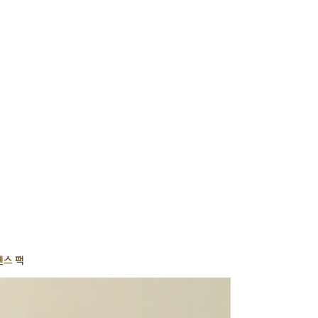
사
항
센스 팩