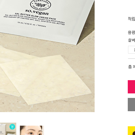
적
용
살버
총 