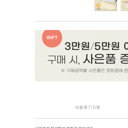
사용후기
0
개