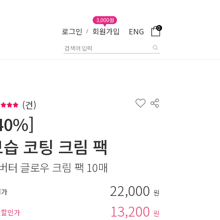
3,000원
0
로그인
회원가입
ENG
/
(
건)
40%]
보습 코팅 크림 팩
버터 글로우 크림 팩 10매
22,000
매가
원
13,200
별할인가
원