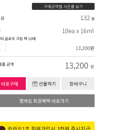
구매금액별 사은품 보기
132
립금
원
10ea x 16ml
량
터 글로우 크림 팩 10매
13,200
원
13,200
제품 금액
원
바로구매
선물하기
장바구니
멤버십 회원혜택 바로가기
카카오1초 회원가입시 3천원 즉시지급