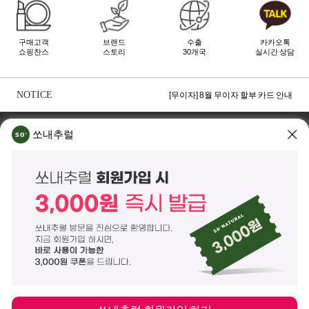
구매고객
브랜드
수출
카카오톡
쇼핑찬스
스토리
30개국
실시간 상담
[무이자] 8월 토스페이 무이자 할부안내
[무이자] 8월 PAYCO 혜택 안내
NOTICE
[무이자] 8월 무이자 할부 카드 안내
TOP
쏘내추럴 소개
회사위치
쇼룸소개
쏘내추럴
쏘내추럴(주)
서울시 강남구 논현로 140길 5 쏘내추럴빌딩 (논현동 74-26)
대표이사 조주호
개인정보보호책임자 김옥경
사업자등록번호 261-81-21889
통신판매업신고 제2014-서울강남-03442호
제품/배송 문의
help@sonatural.co.kr
마케팅 문의
marketing@sonatural.co.kr
본사 고객센터 문의
02-573-6769
(평일 10:00~18:00 / 점심시간 12:30~13:30)
해외 수출 문의
MAIL
info@sonatural.co.kr
COPYRIGHT
©
SONATURAL.CO.KR
ALL RIGHT RESERVERD.