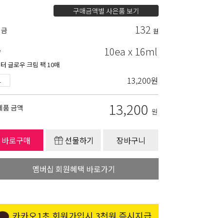
구매금액별 사은품 보기
132
립금
원
10ea x 16ml
량
터 글로우 크림 팩 10매
13,200
원
13,200
제품 금액
원
바로구매
선물하기
장바구니
멤버십 회원혜택 바로가기
카카오1초 회원가입시 3천원 즉시지급