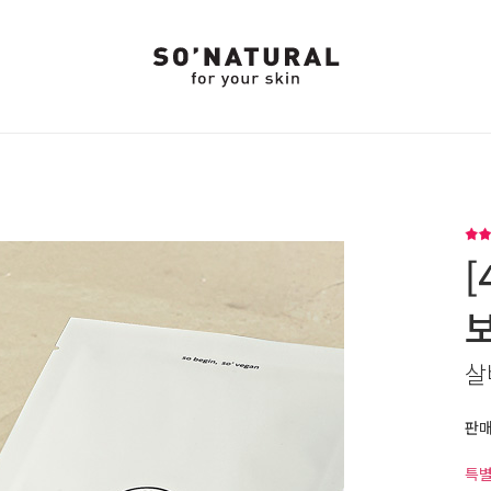
[
살
판
특