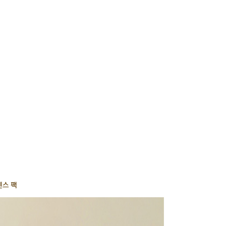
사
항
센스 팩