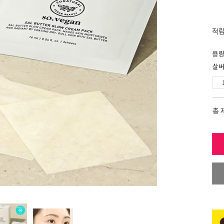
적
용
살버
총 