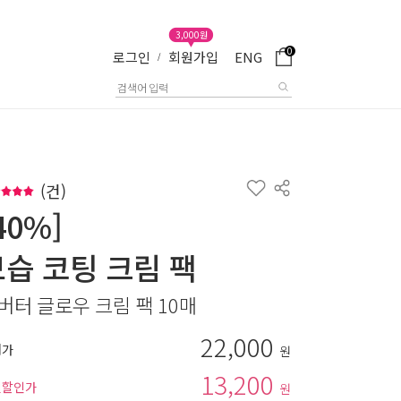
3,000원
0
로그인
회원가입
ENG
/
(
건)
40%]
보습 코팅 크림 팩
버터 글로우 크림 팩 10매
22,000
매가
원
13,200
별할인가
원