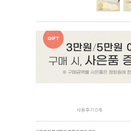
사용후기
0
개