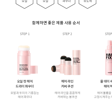
오일
오일
파우더
유도제
함께하면 좋은 제품 사용 순서
STEP
1
STEP
2
STEP
오일 컷 헤어
헤어 라인
올 데이 
드라이 파우더
커버 쿠션
헤어 
모발과 두피의 기름잡는
헤어 라인을 꼼꼼하게
헤어 볼륨을
헤어 파우더
커버하는 봉쿠션
고정시켜주는 