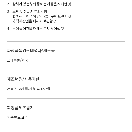
상처가 있는 부위 등에는 사용을 자제할 것
보관 및 취급 시 주의사항
1) 어린이의 손이 닿지 않는 곳에 보관할 것
2) 직사광선을 피해서 보관할 것
눈에 들어갔을 때에는 즉시 씻어낼 것
화장품책임판매업자/제조국
쏘내추럴/한국
제조년월/사용기한
개봉 전 36개월/개봉 후 12개월
화장품제조업자
제품 별도 표기