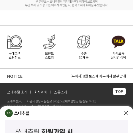
구매고객
브랜드
수출
카카오톡
쇼핑찬스
스토리
30개국
실시간 상담
[무이자] 8월 무이자 할부 카드 안내
[무이자] 8월 토스페이 무이자 할부안내
NOTICE
[무이자] 8월 PAYCO 혜택 안내
TOP
쏘내추럴 소개
회사위치
쇼룸소개
쏘내추럴(주)
서울시 강남구 논현로 140길 5 쏘내추럴빌딩 (논현동 74-26)
대표이사 조주호
개인정보보호책임자 김옥경
사업자등록번호 261-81-21889
통신판매업신고 제2014-서울강남-03442호
쏘내추럴
제품/배송 문의
help@sonatural.co.kr
마케팅 문의
marketing@sonatural.co.kr
본사 고객센터 문의
02-573-6769
(평일 10:00~18:00 / 점심시간 12:30~13:30)