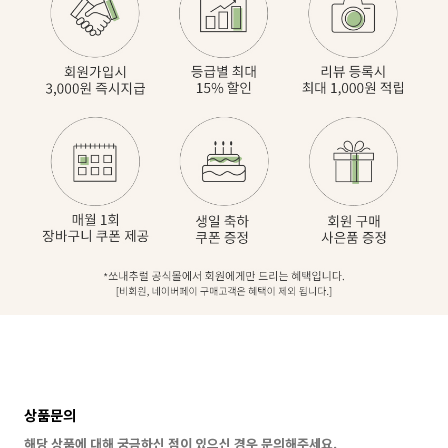
상품문의
해당 상품에 대해 궁금하신 점이 있으신 경우 문의해주세요.