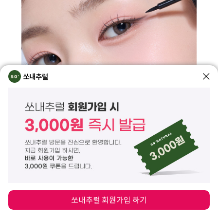
쏘내추럴
쏘내추럴 회원가입 하기