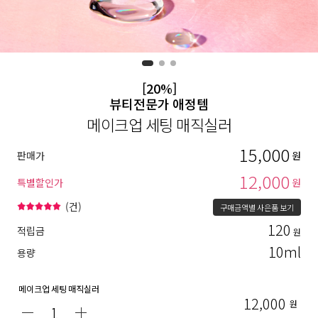
[20%]
뷰티전문가 애정템
메이크업 세팅 매직실러
15,000
판매가
원
12,000
특별할인가
원
(
건)
구매금액별 사은품 보기
120
적립금
원
10ml
용량
메이크업 세팅 매직실러
12,000
원