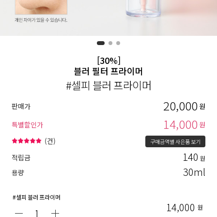
[30%]
블러 필터 프라이머
#셀피 블러 프라이머
20,000
판매가
원
14,000
특별할인가
원
(
건)
구매금액별 사은품 보기
140
적립금
원
30ml
용량
#셀피 블러 프라이머
14,000
원