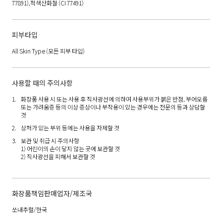
77891),적색산화철 (CI 77491)
피부타입
All Skin Type
(모든 피부 타입)
사용할 때의 주의사항
화장품 사용 시 또는 사용 후 직사광선에 의하여 사용부위가 붉은 반점, 부어오름
또는 가려움증 등의 이상 증상이나 부작용이 있는 경우에는 전문의 등과 상담할
것
상처가 있는 부위 등에는 사용을 자제할 것
보관 및 취급 시 주의사항
1) 어린이의 손이 닿지 않는 곳에 보관할 것
2) 직사광선을 피해서 보관할 것
화장품책임판매업자/제조국
쏘내추럴/한국