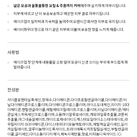
넓은 모공과 울퉁불퉁한 요철 & 주름까지 커버
해주며 실키하게 마무리됩니다.
피부에 바르고 난 뒤 보송보송하고 매끈한 피부 결로 마무리됩니다.
메이크업의 밀착력과 지속력을 높여주어 오랜시간 화사한 피부로 유지됩니다.
베이비파우더 향으로 아기 같은 피부와 더불어 보송한 향을 느끼게 해줍니다.
사용법
메이크업 첫 단계에 내용물을 소량 덜어 모공이 신경 쓰이는 부위에 부드럽게 펴
발라줍니다.
전성분
사이클로펜타실록세인,정제수,다이메티콘,다이프로필렌글라이콜,다이메티콘/비
닐다이메티콘크로스폴리머,다이메티콘크로스폴리머,아이소도데케인,피이지-10다
이메티콘,펜틸렌글라이콜,메틸메타크릴레이트크로스폴리머,비닐다이메티콘/메티
콘실세스퀴옥세인크로스폴리머,소듐하이알루로네이트,캐모마일꽃추출물,코튼씨
추출물,마그네슘설페이트,하이드로제네이티드캐스터오일아이소스테아레이트,라
우릴피이지-8다이메티콘,다이스테아다이모늄헥토라이트,에틸헥실글리세린,실리
카실릴레이트,알루미늄하이드록사이드,트라이에톡시카프릴릴실레인,부틸렌글라
이콜,글리세린,다이소듐이디티에이,페녹시에탄올,향료,티타늄디옥사이드 (CI