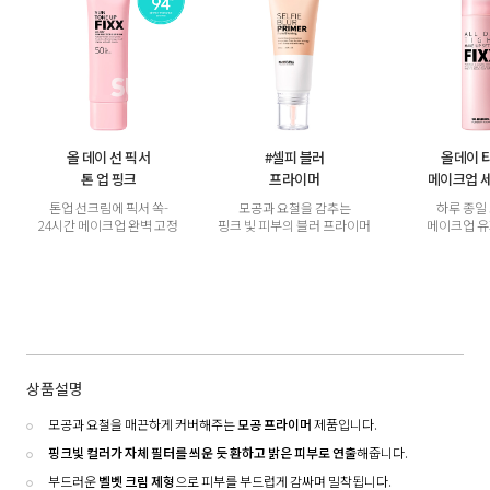
올 데이 선 픽서
#셀피 블러
올데이 
톤 업 핑크
프라이머
메이크업 
톤업 선크림에 픽서 쏙-
모공과 요철을 감추는
하루 종일
24시간 메이크업 완벽 고정
핑크 빛 피부의 블러 프라이머
메이크업 
상품설명
모공과 요철을 매끈하게 커버해주는
모공 프라이머
제품입니다.
핑크빛 컬러가 자체 필터를 씌운 듯 환하고 밝은 피부로 연출
해줍니다.
부드러운
벨벳 크림 제형
으로 피부를 부드럽게 감싸며 밀착됩니다.