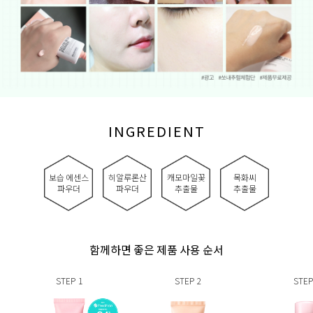
INGREDIENT
보습 에센스
히알루론산
캐모마일꽃
목화씨
파우더
파우더
추출물
추출물
함께하면 좋은 제품 사용 순서
STEP
1
STEP
2
STEP