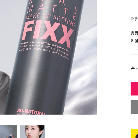
적
용
리얼
총 