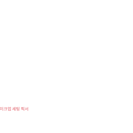
사
항
메이크업 세팅 픽서