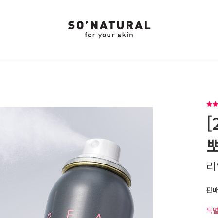
[
리
판
특