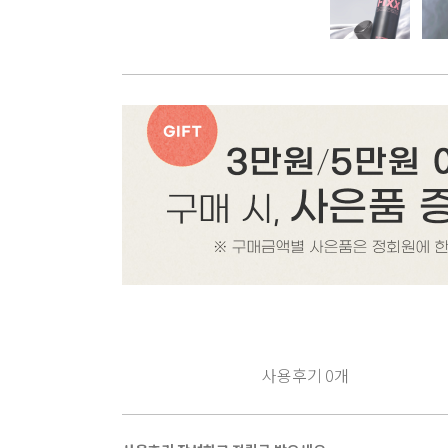
사용후기
0
개