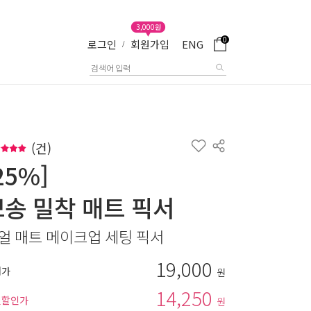
3,000원
0
로그인
회원가입
ENG
/
(
건)
25%]
뽀송 밀착 매트 픽서
얼 매트 메이크업 세팅 픽서
19,000
매가
원
14,250
별할인가
원