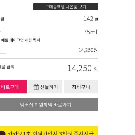
구매금액별 사은품 보기
142
립금
원
75ml
량
 매트 메이크업 세팅 픽서
14,250
원
14,250
제품 금액
원
바로구매
선물하기
장바구니
멤버십 회원혜택 바로가기
카카오1초 회원가입시 3천원 즉시지급