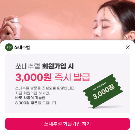
쏘내추럴
쏘내추럴 회원가입 하기