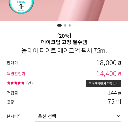
[20%]
메이크업 고정 필수템
올데이 타이트 메이크업 픽서 75ml
18,000
판매가
원
14,400
특별할인가
원
(
건)
구매금액별 사은품 보기
144
적립금
원
75ml
용량
분사타입