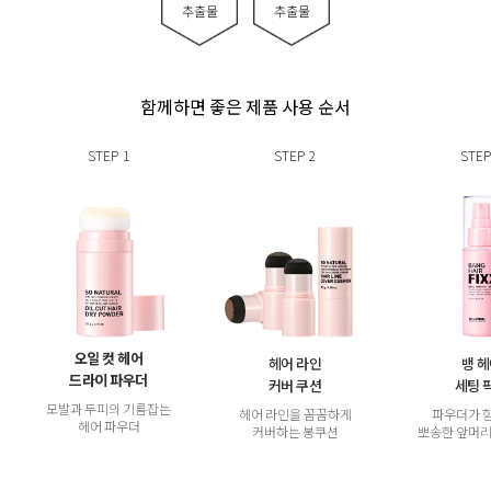
추출물
추출물
함께하면 좋은 제품 사용 순서
STEP
1
STEP
2
STEP
오일 컷 헤어
헤어 라인
뱅 
드라이 파우더
커버 쿠션
세팅 
모발과 두피의 기름잡는
헤어 라인을 꼼꼼하게
파우더가 
헤어 파우더
커버하는 봉쿠션
뽀송한 앞머리