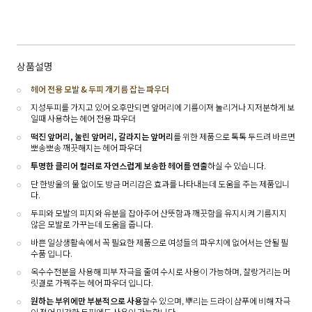
상품설명
헤어 전용 모발 & 두피 개기름 잡는 파우더
지성두피를 가지고 있어 오후만되면 앞머리에 기름이져 눌리거나 지저분하게 보
일때 사용하는 헤어 전용 파우더
떡진 앞머리, 눌린 앞머리, 갈라지는 앞머리
를 위한 제품으로 톡톡 두드려 바르면
뽀송뽀송 깨끗해지는 헤어 파우더
투명한 클리어 컬러로 자연스럽게 보송한 헤어를 연출
하실 수 있습니다.
단 한방울의 물 없이도 방금 머리감은 효과를 나타내는데 도움을 주는 제품입니
다.
두피와 모발의 피지와 유분을 잡아주어 산뜻함과 깨끗함을 유지시켜 기름지지
않은 모발로 가꾸는데 도움을 줍니다.
바쁜 일상생활속에서 꼭 필요한 제품으로 여성들의 파우치에 없어서는 안될 필
수품 입니다.
옥수수전분을 사용해 피부 자극을 줄여 수시로 사용이 가능하며, 찰랑거리는 머
릿결로 가꿔주는 헤어 파우더 입니다.
원하는 부위에만 부분적으로 사용
할수 있으며, 뿌리는 드라이 샴푸에 비해 자극
이 적어 민감한 두피에도 사용이 가능합니다.