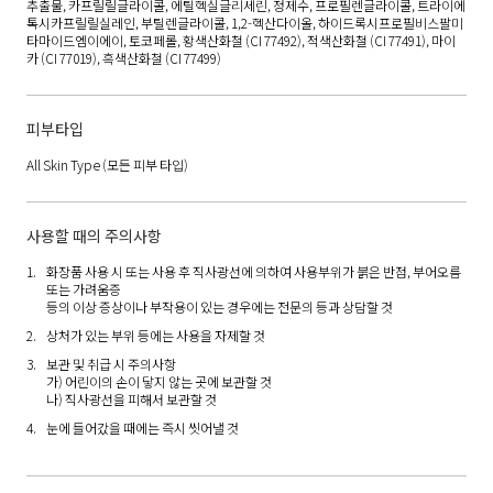
추출물, 카프릴릴글라이콜, 에틸헥실글리세린, 정제수, 프로필렌글라이콜, 트라이에
톡시카프릴릴실레인, 부틸렌글라이콜, 1,2-헥산다이올, 하이드록시프로필비스팔미
타마이드엠이에이, 토코페롤, 황색산화철 (CI 77492), 적색산화철 (CI 77491), 마이
카 (CI 77019), 흑색산화철 (CI 77499)
피부타입
All Skin Type
(모든 피부 타입)
사용할 때의 주의사항
화장품 사용 시 또는 사용 후 직사광선에 의하여 사용부위가 붉은 반점, 부어오름
또는 가려움증
등의 이상 증상이나 부작용이 있는 경우에는 전문의 등과 상담할 것
상처가 있는 부위 등에는 사용을 자제할 것
보관 및 취급 시 주의사항
가) 어린이의 손이 닿지 않는 곳에 보관할 것
나) 직사광선을 피해서 보관할 것
눈에 들어갔을 때에는 즉시 씻어낼 것