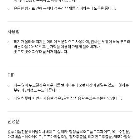
은은한 향기로 인해 두피나 정수리 냄새를 케어하는데 도움을 줍니다.
사용법
피지가 올라와 떡지는 머리에 부분적으로 사용하며, 원하는 부위에 톡톡 두드려
바른 다음 20~30초 후 손가락을 이용해 가볍게 털어내거나,
빗으로 빗어 파우더를 제거해줍니다.
TIP
너무 많이 두드릴경우 파우더를 털어내는데 오랜시간이 걸릴수 있으니 원하는
부위에 2회정도 두드려 줍니다.
매일 하루에 한번씩 사용할 경우 2달이상 사용할 수있는 충분한 양입니다.
전성분
알루미늄전분옥테닐석시네이트, 실리카, 합성플루오르플로고파이트, 옥수수전분,
마그네슘스테아레이트, 로즈마리잎오일, 감자추출물, 페퍼민트추출물, 캐모마일꽃