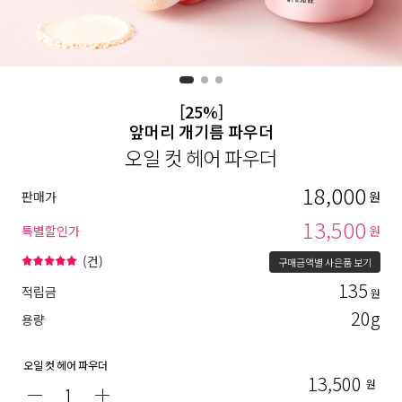
[25%]
앞머리 개기름 파우더
오일 컷 헤어 파우더
18,000
판매가
원
13,500
특별할인가
원
(
건)
구매금액별 사은품 보기
135
적립금
원
20g
용량
오일 컷 헤어 파우더
13,500
원