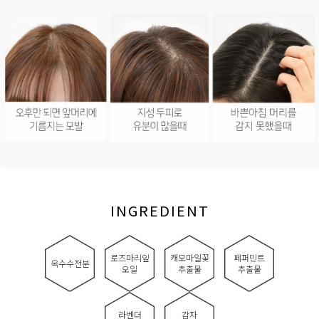
INGREDIENT
로즈마리잎
캐모마일꽃
페퍼민트
옥수수전분
오일
추출물
추출물
라벤더
감자