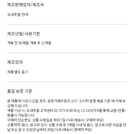
제조판매업자/제조국
쏘내추럴/한국
제조년월/사용기한
개봉 전 36개월/개봉 후 12개월
제조업자
제품 별도 표기
품질 보증 기준
본 제품에 이상이 있을 경우, 공정거래위원회 고시 '소비자 분쟁 해결 기준'에 의해 보
상해 드립니다.
제품 이상 시, 쏘내추럴 고객센터 02) 573-6769 또는 CS CENTER를 통해 교환/반품/
환불이 가능합니다.
구매자 단순변심: 상품 수령일로 부터 7일 이내 (배송비: 구매자 부담)
상품하자/표시, 광고와 상이: 상품 수령 후 3개월 이내 및 표시. 광고와 다른 사실을 안
날 또는 알 수 있었던 날부터 30일 이내 (배송비: 판매자 부담)