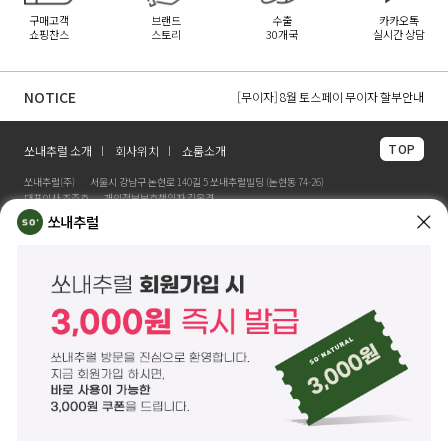
구매고객
브랜드
수출
카카오톡
쇼핑찬스
스토리
30개국
실시간 상담
[무이자] 8월 무이자 할부 카드 안내
[무이자] 8월 토스페이 무이자 할부안내
NOTICE
[무이자] 8월 PAYCO 혜택 안내
TOP
쏘내추럴 소개
회사위치
쇼룸소개
쏘내추럴(주)
서울시 강남구 논현로 140길 5 쏘내추럴빌딩 (논현동 74-26)
대표이사 조주호
개인정보보호책임자 김옥경
사업자등록번호 261-81-21889
통신판매업신고 제2014-서울강남-03442호
쏘내추럴
제품/배송 문의
help@sonatural.co.kr
마케팅 문의
marketing@sonatural.co.kr
본사 고객센터 문의
02-573-6769
(평일 10:00~18:00 / 점심시간 12:30~13:30)
해외 수출 문의
MAIL
info@sonatural.co.kr
COPYRIGHT
©
SONATURAL.CO.KR
ALL RIGHT RESERVERD.
ENGLISH
CS CENTER
PC버전