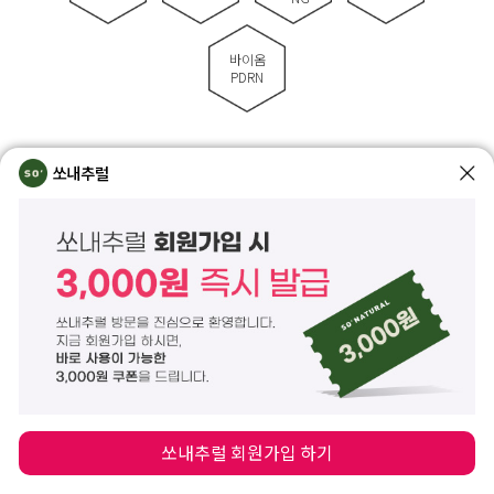
바이옴
PDRN
함께하면 좋은 제품 사용 순서
쏘내추럴
STEP
1
STEP
2
마이크로 낫
아이스플랜트
쏘내추럴 회원가입 하기
앰플 샷
워터 크림
느슨해진 모공 교정
청량하고 촉촉한 수분감을