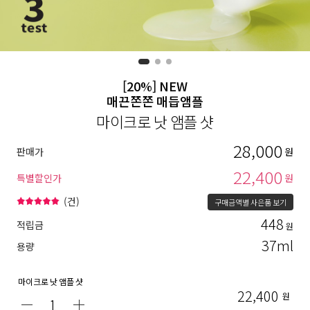
[20%] NEW
매끈쫀쫀 매듭앰플
마이크로 낫 앰플 샷
28,000
판매가
원
22,400
특별할인가
원
(
건)
구매금액별 사은품 보기
448
적립금
원
37ml
용량
마이크로 낫 앰플 샷
22,400
원