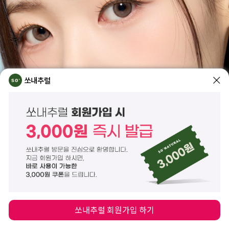
쏘내추럴
쏘내추럴 회원가입 하기