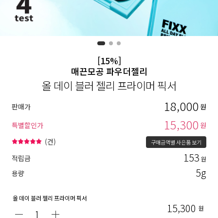
[15%]
매끈모공 파우더젤리
올 데이 블러 젤리 프라이머 픽서
18,000
판매가
원
15,300
특별할인가
원
(
건)
구매금액별 사은품 보기
153
적립금
원
5g
용량
올 데이 블러 젤리 프라이머 픽서
15,300
원