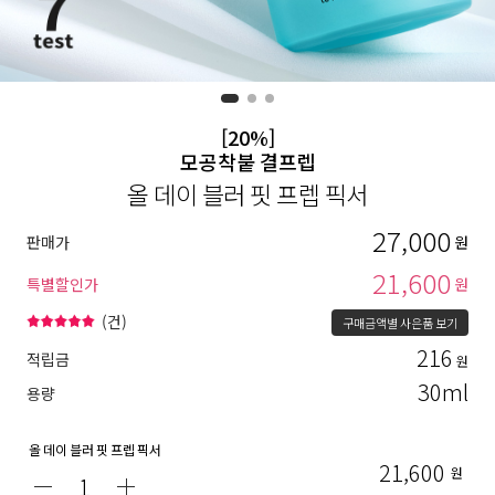
[20%]
모공착붙 결프렙
올 데이 블러 핏 프렙 픽서
27,000
판매가
원
21,600
특별할인가
원
(
건)
구매금액별 사은품 보기
216
적립금
원
30ml
용량
올 데이 블러 핏 프렙 픽서
21,600
원