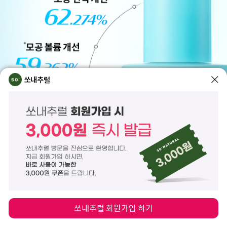
쏘내추럴
쏘내추럴 회원가입 하기