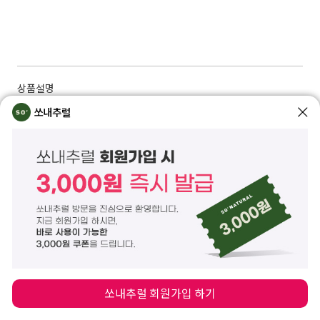
상품설명
쏘내추럴
속부터 차오르는 투명 윤광을 완성해 주는 보습 & 광채 살버터 드롭 세럼입니다.
바르는 순간 밀도 있는 제형이 피부 온도에 녹아 부드럽게 퍼지면서 얇지만 탄탄
한 광채막을 형성해 줍니다.
건조하고 푸석한 피부에 촉촉한 보습을 채워주어 피부 본연의 윤기를 끌어올리
는 데 도움을 줍니다.
사라수씨버터와 굴절률이 높은 오일을 함유해 끈적임 없이 매끄럽게 빛나는 광
채 케어에 도움을 줍니다.
소이밀크 단백질과 리포좀 세라마이드가 함유되어 탄탄한 피부로 관리하는 데
도움을 줍니다.
겉돌지 않고 부드럽게 퍼지는 밀키 텍스처가 속보습을 촘촘하게 채워주며 피부
상태에 따라 여러 겹 레이어링 해주어도 좋습니다.
미백, 주름개선 2중 기능성으로 맑고 매끈한 피부 및 탄력 있는 건강한 피부로 집
중 관리해 줍니다.
쏘내추럴 회원가입 하기
비건 인증 제품으로 동물성 성분, 동물실험이 배제된 제품입니다.