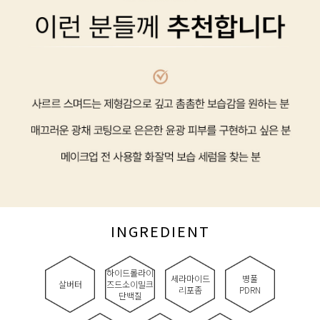
INGREDIENT
하이드롤라이
세라마이드
병풀
살버터
즈드소이밀크
리포좀
PDRN
단백질