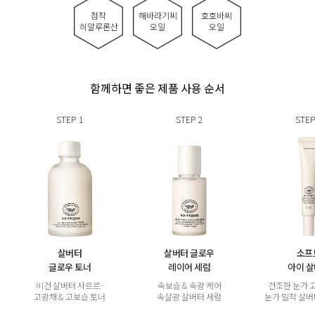
점착
해바라기씨
호호바씨
히알루론산
오일
오일
함께하면 좋은 제품 사용 순서
STEP
1
STEP
2
STEP
살버터
살버터 글로우
소프
글로우 토너
레이어 세럼
아이 
비건 살버터 사르르-
속보습 & 속광 케어
건조한 눈가 
고광채 & 고보습 토너
속살광 살버터 세럼
눈가 밀착 살