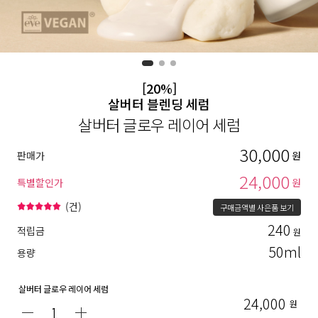
[20%]
살버터 블렌딩 세럼
살버터 글로우 레이어 세럼
30,000
판매가
원
24,000
특별할인가
원
(
건)
구매금액별 사은품 보기
240
적립금
원
50ml
용량
살버터 글로우 레이어 세럼
24,000
원