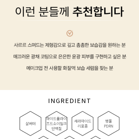
INGREDIENT
하이드롤라이
세라마이드
병풀
살버터
즈드소이밀크
리포좀
PDRN
단백질