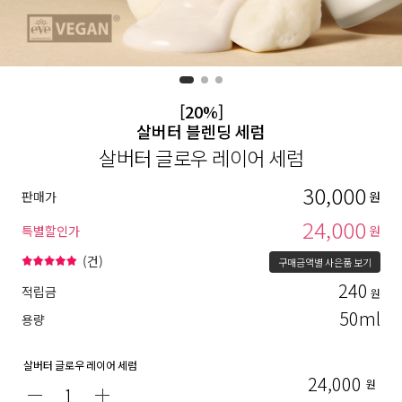
[20%]
살버터 블렌딩 세럼
살버터 글로우 레이어 세럼
30,000
판매가
원
24,000
특별할인가
원
(
건)
구매금액별 사은품 보기
240
적립금
원
50ml
용량
살버터 글로우 레이어 세럼
24,000
원