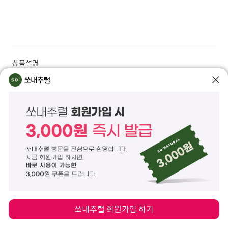
상품설명
쏘내추럴
속부터 차오르는 투명 윤광을 완성해 주는 보습 & 광채 살버터 드롭 세럼입니다.
바르는 순간 밀도 있는 제형이 피부 온도에 녹아 부드럽게 퍼지면서 얇지만 탄탄
한 광채막을 형성해 줍니다.
건조하고 푸석한 피부에 촉촉한 보습을 채워주어 피부 본연의 윤기를 끌어올리
는 데 도움을 줍니다.
사라수씨버터와 굴절률이 높은 오일을 함유해 끈적임 없이 매끄럽게 빛나는 광
채 케어에 도움을 줍니다.
소이밀크 단백질과 리포좀 세라마이드가 함유되어 탄탄한 피부로 관리하는 데
도움을 줍니다.
겉돌지 않고 부드럽게 퍼지는 밀키 텍스처가 속보습을 촘촘하게 채워주며 피부
상태에 따라 여러 겹 레이어링 해주어도 좋습니다.
미백, 주름개선 2중 기능성으로 맑고 매끈한 피부 및 탄력 있는 건강한 피부로 집
중 관리해 줍니다.
쏘내추럴 회원가입 하기
비건 인증 제품으로 동물성 성분, 동물실험이 배제된 제품입니다.