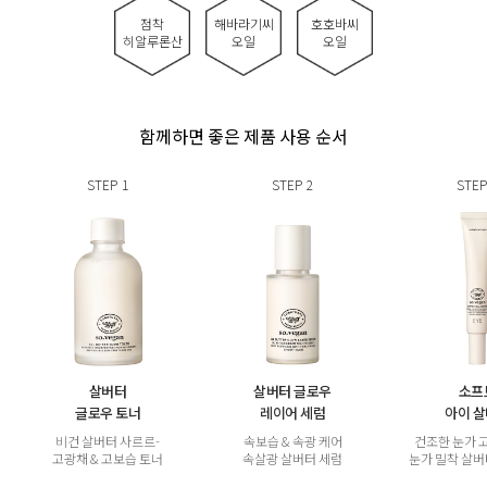
점착
해바라기씨
호호바씨
히알루론산
오일
오일
함께하면 좋은 제품 사용 순서
STEP
1
STEP
2
STEP
살버터
살버터 글로우
소프
글로우 토너
레이어 세럼
아이 
비건 살버터 사르르-
속보습 & 속광 케어
건조한 눈가 
고광채 & 고보습 토너
속살광 살버터 세럼
눈가 밀착 살