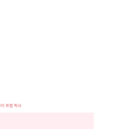
사
항
이 프렙 픽서