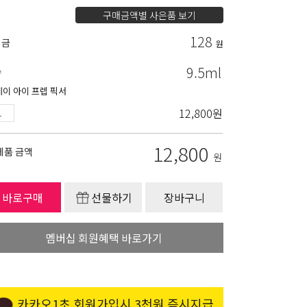
구매금액별 사은품 보기
128
립금
원
9.5ml
량
데이 아이 프렙 픽서
12,800
원
12,800
제품 금액
원
바로구매
선물하기
장바구니
멤버십 회원혜택 바로가기
카카오1초 회원가입시 3천원 즉시지급