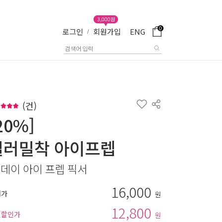
3,000원
0
로그인
회원가입
ENG
/
(
건)
20%]
컬러밀착 아이프렙
 데이 아이 프렙 픽서
16,000
매가
원
12,800
별할인가
원