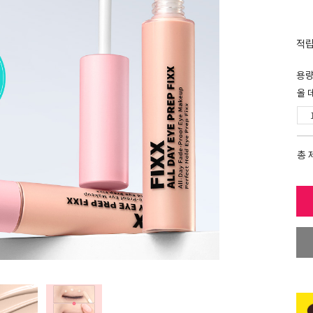
적
용
올 
총 