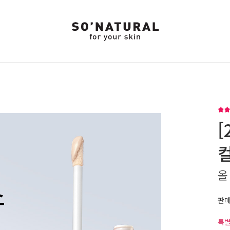
[
올
판
특