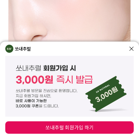
쏘내추럴
쏘내추럴 회원가입 하기