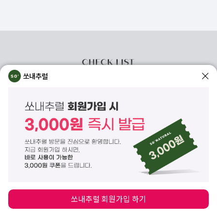
쏘내추럴
쏘내추럴 회원가입 하기