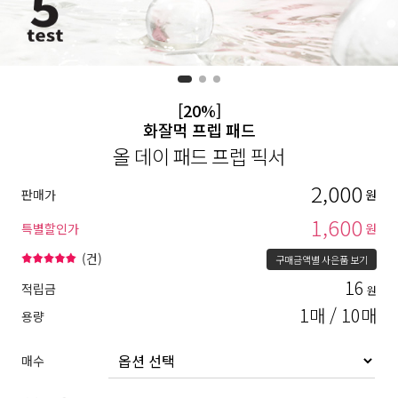
[20%]
화잘먹 프렙 패드
올 데이 패드 프렙 픽서
2,000
판매가
원
1,600
특별할인가
원
(
건)
구매금액별 사은품 보기
16
적립금
원
1매 / 10매
용량
매수