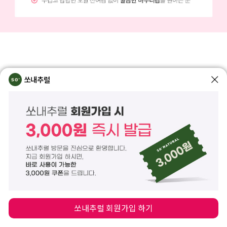
쏘내추럴
INGREDIENT
블랙커민씨
핑크플라워
핑크비타민
돌콩오일
오일
콤플렉스
함께하면 좋은 제품 사용 순서
STEP
1
STEP
2
쏘내추럴 회원가입 하기