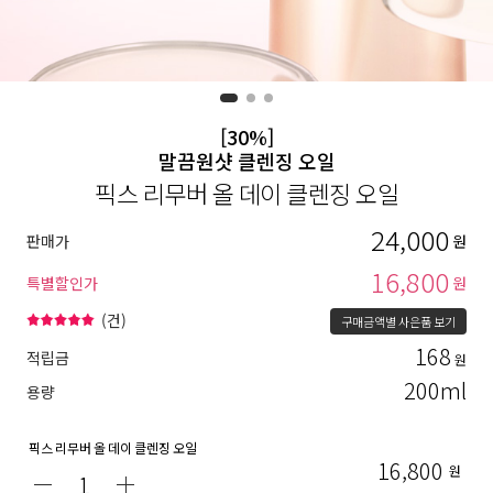
[30%]
말끔원샷 클렌징 오일
픽스 리무버 올 데이 클렌징 오일
24,000
판매가
원
16,800
특별할인가
원
(
건)
구매금액별 사은품 보기
168
적립금
원
200ml
용량
픽스 리무버 올 데이 클렌징 오일
16,800
원