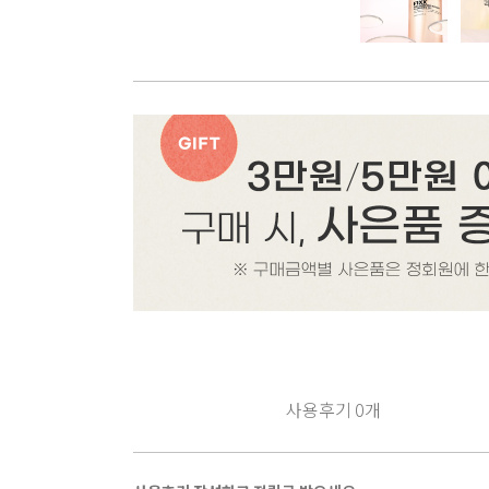
사용후기
0
개