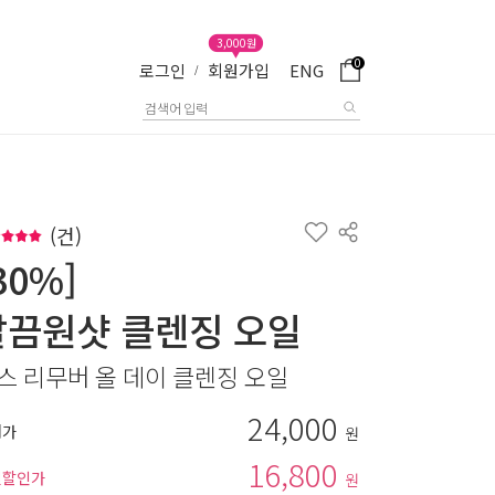
3,000원
0
로그인
회원가입
ENG
/
(
건)
30%]
말끔원샷 클렌징 오일
스 리무버 올 데이 클렌징 오일
24,000
매가
원
16,800
별할인가
원