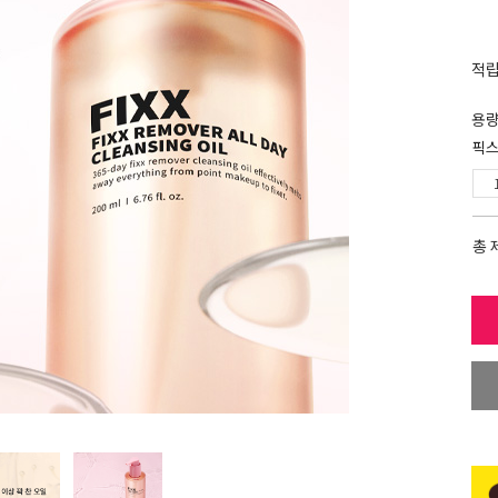
적
용
픽스
총 