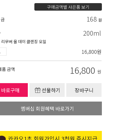
구매금액별 사은품 보기
168
립금
원
200ml
량
 리무버 올 데이 클렌징 오일
16,800
원
16,800
제품 금액
원
바로구매
선물하기
장바구니
멤버십 회원혜택 바로가기
카카오1초 회원가입시 3천원 즉시지급