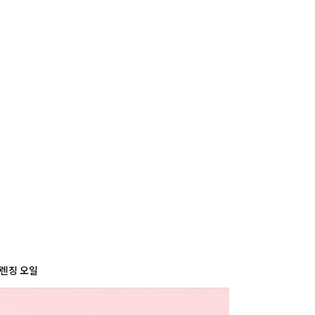
사
항
클렌징 오일