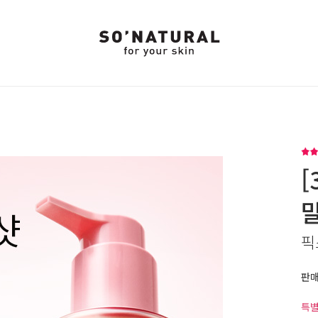
[
픽
판
특