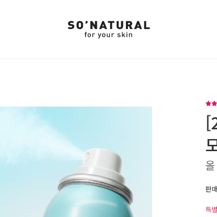
[
올
판
특