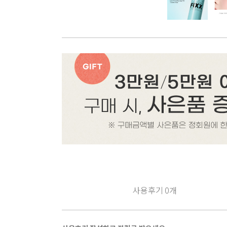
사용후기
0
개