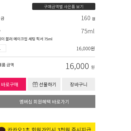
구매금액별 사은품 보기
160
립금
원
75ml
량
데이 블러 메이크업 세팅 픽서 75ml
16,000
원
16,000
제품 금액
원
바로구매
선물하기
장바구니
멤버십 회원혜택 바로가기
카카오1초 회원가입시 3천원 즉시지급