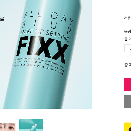
적
용
올 
총 