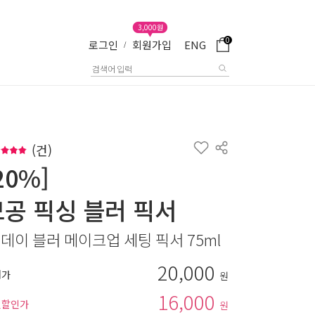
3,000원
0
로그인
회원가입
ENG
/
(
건)
20%]
모공 픽싱 블러 픽서
 데이 블러 메이크업 세팅 픽서 75ml
20,000
매가
원
16,000
별할인가
원