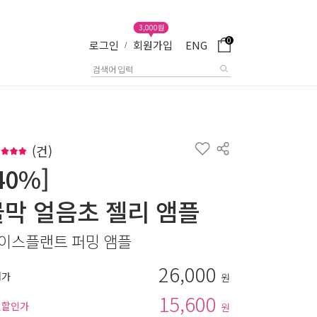
3,000원
0
로그인
회원가입
ENG
/
(
건)
40%]
물막 얼음초 젤리 앰플
이스플랜트 퍼밍 앰플
26,000
매가
원
15,600
별할인가
원