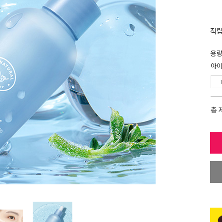
적
용
아이
총 