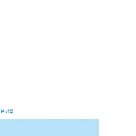
사
항
분 앰플