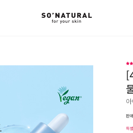
[
아
판
특