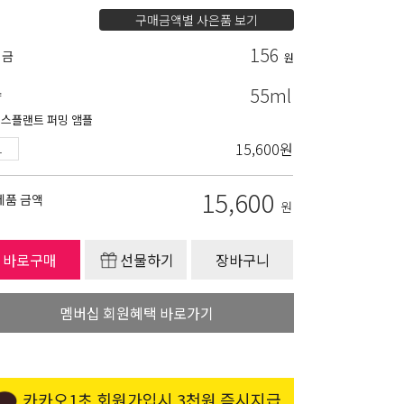
구매금액별 사은품 보기
156
립금
원
55ml
량
스플랜트 퍼밍 앰플
15,600
원
15,600
제품 금액
원
바로구매
선물하기
장바구니
멤버십 회원혜택 바로가기
카카오1초 회원가입시 3천원 즉시지급