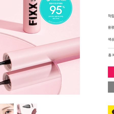
적
용
색
총 