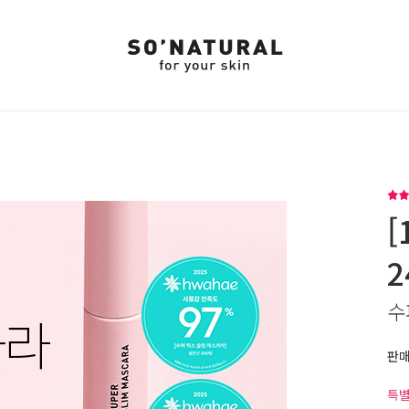
[
수
판
특