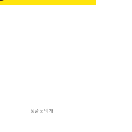
상품문의
개
구
매
유
의