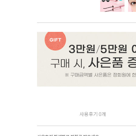
사용후기
0
개