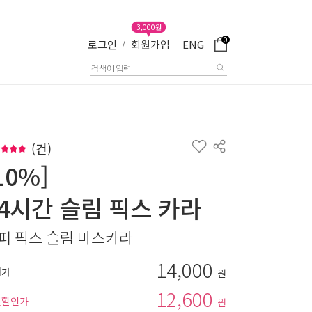
3,000원
0
로그인
회원가입
ENG
/
(
건)
10%]
24시간 슬림 픽스 카라
퍼 픽스 슬림 마스카라
14,000
매가
원
12,600
별할인가
원