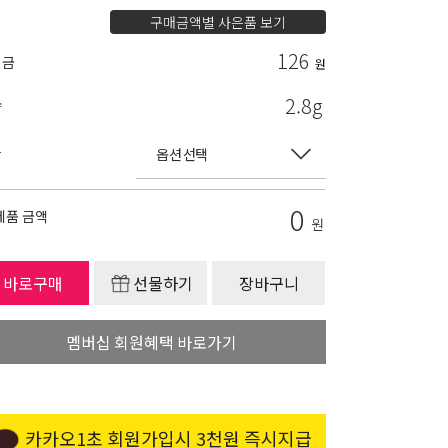
구매금액별 사은품 보기
126
립금
원
2.8g
량
상
0
제품 금액
원
바로구매
선물하기
장바구니
멤버십 회원혜택 바로가기
카카오1초 회원가입시 3천원 즉시지급