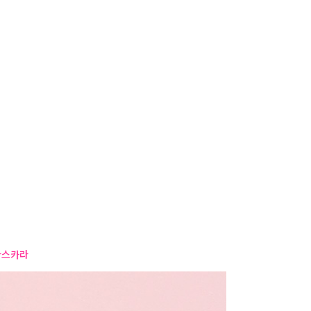
사
항
마스카라