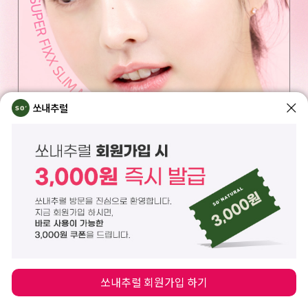
쏘내추럴
쏘내추럴 회원가입 하기