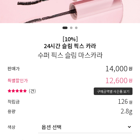
[10%]
24시간 슬림 픽스 카라
수퍼 픽스 슬림 마스카라
14,000
판매가
원
12,600
특별할인가
원
(
건)
구매금액별 사은품 보기
126
적립금
원
2.8g
용량
색상