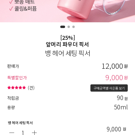
[25%]
앞머리 파우더 픽서
뱅 헤어 세팅 픽서
12,000
판매가
원
9,000
특별할인가
원
(
건)
구매금액별 사은품 보기
90
적립금
원
50ml
용량
뱅 헤어 세팅 픽서
9,000
원