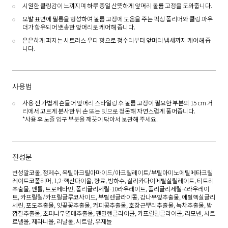
시원한 쿨링감이 느껴지며 하루 종일 산뜻하게 앞머리 볼륨 고정을 도와줍니다.
모발 표면에 필름을 형성하여 볼륨 고정에 도움을 주는 픽싱 폴리머와 쿨링 파우
더가 함유되어 뽀송한 앞머리로 케어해 줍니다.
은은하게 퍼지는 시트러스 우디 향으로 정수리부터 앞머리 냄새까지 케어해 줍
니다.
사용법
사용 전 가볍게 흔들어 앞머리 스타일링 후 볼륨 고정이 필요한 부분의 15 cm 거
리에서 고르게 분사한 뒤 손 또는 빗으로 정돈해 자연스럽게 풀어줍니다.
*사용 후 노즐 입구 부분을 깨끗이 닦아서 보관해 주세요.
전성분
변성알코올, 정제수, 옥틸아크릴아마이드/아크릴레이트/부틸아미노에틸메타크릴
레이트코폴리머, 1,2-헥산다이올, 향료, 빙하수, 실리카다이메틸실릴레이트, 티트리
추출물, 멘톨, 트로메타민, 폴리글리세릴-10라우레이트, 폴리글리세릴-4라우레이
트, 카프릴릴/카프릴글루코사이드, 부틸렌글라이콜, 감나무잎추출물, 에틸헥실글리
세린, 포도추출물, 잇꽃꽃추출물, 커피콩추출물, 호장근뿌리추출물, 녹차추출물, 밤
껍질추출물, 초피나무열매추출물, 펜틸렌글라이콜, 카프릴릴글라이콜, 리모넨, 시트
로넬올, 제라니올, 리날룰, 시트랄, 유제놀