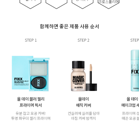
크로스폴리머
함께하면 좋은 제품 사용 순서
STEP
1
STEP
2
STEP
올 데이 블러 젤리
올데이
올 데이
프라이머 픽서
매직 커버
메이크업 
유분 잡고 모공 커버!
컨실러에 실러를 담아
프라이머 
투명 파우더 젤리 프라이머
아침 커버 밤까지
매끈 모공 