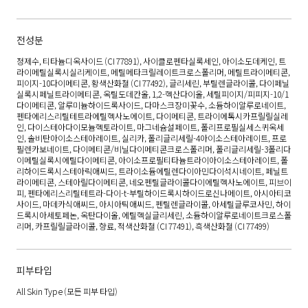
전성분
정제수, 티타늄디옥사이드 (CI 77891), 사이클로펜타실록세인, 아이소도데케인, 트
라이메틸실록시실리케이트, 메틸메타크릴레이트크로스폴리머, 메틸트라이메티콘,
피이지-10다이메티콘, 황색산화철 (CI 77492), 글리세린, 부틸렌글라이콜, 다이페닐
실록시페닐트라이메티콘, 옥틸도데칸올, 1,2-헥산다이올, 세틸피이지/피피지-10/1
다이메티콘, 알루미늄하이드록사이드, 다마스크장미꽃수, 소듐하이알루로네이트,
펜타에리스리틸테트라에틸헥사노에이트, 다이메티콘, 트라이에톡시카프릴릴실레
인, 다이스테아다이모늄헥토라이트, 마그네슘설페이트, 폴리프로필실세스퀴옥세
인, 솔비탄아이소스테아레이트, 실리카, 폴리글리세릴-4아이소스테아레이트, 프로
필렌카보네이트, 다이메티콘/비닐다이메티콘크로스폴리머, 폴리글리세릴-3폴리다
이메틸실록시에틸다이메티콘, 아이소프로필티타늄트라이아이소스테아레이트, 폴
리하이드록시스테아릭애씨드, 트라이소듐에틸렌다이아민다이석시네이트, 페닐트
라이메티콘, 스테아릴다이메티콘, 네오펜틸글라이콜다이에틸헥사노에이트, 피브이
피, 펜타에리스리틸테트라-다이-t-부틸하이드록시하이드로신나메이트, 아시아티코
사이드, 마데카식애씨드, 아시아틱애씨드, 펜틸렌글라이콜, 아세틸글루코사민, 하이
드록시아세토페논, 옥탄다이올, 에틸헥실글리세린, 소듐하이알루로네이트크로스폴
리머, 카프릴릴글라이콜, 향료, 적색산화철 (CI 77491), 흑색산화철 (CI 77499)
피부타입
All Skin Type
(모든 피부 타입)