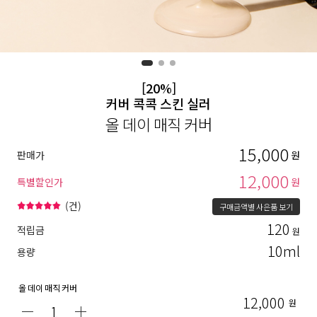
[20%]
커버 콕콕 스킨 실러
올 데이 매직 커버
15,000
판매가
원
12,000
특별할인가
원
(
건)
구매금액별 사은품 보기
120
적립금
원
10ml
용량
올 데이 매직 커버
12,000
원