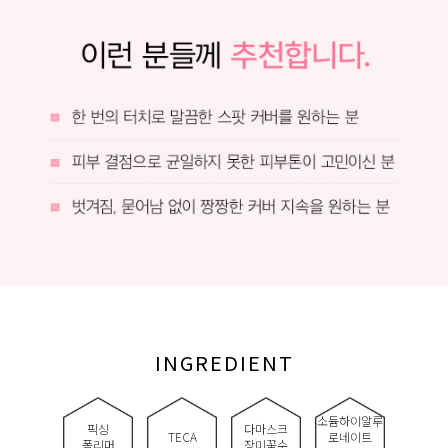
INGREDIENT
소듐하이알루
픽싱
다마스크
TECA
로네이트
폴리머
장미꽃수