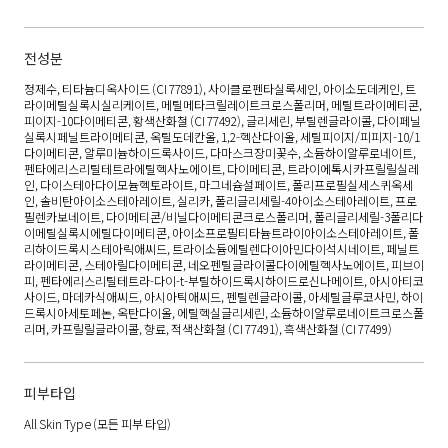
전성분
정제수, 티타늄디옥사이드 (CI 77891), 사이클로펜타실록세인, 아이소도데케인, 트
라이메틸실록시실리케이트, 메틸메타크릴레이트크로스폴리머, 메틸트라이메티콘,
피이지-10다이메티콘, 황색산화철 (CI 77492), 글리세린, 부틸렌글라이콜, 다이페닐
실록시페닐트라이메티콘, 옥틸도데칸올, 1,2-헥산다이올, 세틸피이지/피피지-10/1
다이메티콘, 알루미늄하이드록사이드, 다마스크장미꽃수, 소듐하이알루로네이트,
펜타에리스리틸테트라에틸헥사노에이트, 다이메티콘, 트라이에톡시카프릴릴실레
인, 다이스테아다이모늄헥토라이트, 마그네슘설페이트, 폴리프로필실세스퀴옥세
인, 솔비탄아이소스테아레이트, 실리카, 폴리글리세릴-4아이소스테아레이트, 프로
필렌카보네이트, 다이메티콘/비닐다이메티콘크로스폴리머, 폴리글리세릴-3폴리다
이메틸실록시에틸다이메티콘, 아이소프로필티타늄트라이아이소스테아레이트, 폴
리하이드록시스테아릭애씨드, 트라이소듐에틸렌다이아민다이석시네이트, 페닐트
라이메티콘, 스테아릴다이메티콘, 네오펜틸글라이콜다이에틸헥사노에이트, 피브이
피, 펜타에리스리틸테트라-다이-t-부틸하이드록시하이드로신나메이트, 아시아티코
사이드, 마데카식애씨드, 아시아틱애씨드, 펜틸렌글라이콜, 아세틸글루코사민, 하이
드록시아세토페논, 옥탄다이올, 에틸헥실글리세린, 소듐하이알루로네이트크로스폴
리머, 카프릴릴글라이콜, 향료, 적색산화철 (CI 77491), 흑색산화철 (CI 77499)
피부타입
All Skin Type
(모든 피부 타입)