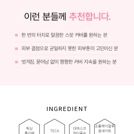
INGREDIENT
소듐하이알루
픽싱
다마스크
TECA
로네이트
폴리머
장미꽃수