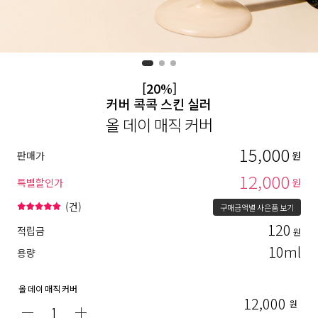
[20%]
커버 콕콕 스킨 실러
올 데이 매직 커버
15,000
판매가
원
12,000
특별할인가
원
(
건)
구매금액별 사은품 보기
120
적립금
원
10ml
용량
올 데이 매직 커버
12,000
원