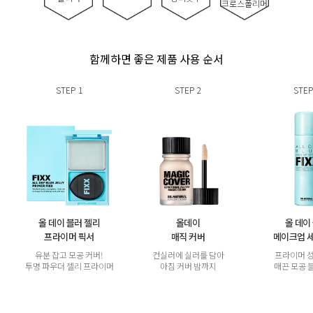
크로스폴리머
함께하면 좋은 제품 사용 순서
STEP
1
STEP
2
STEP
올 데이 블러 젤리
올데이
올 데이
프라이머 픽서
매직 커버
메이크업 
유분 잡고 모공 커버!
컨실러에 실러를 담아
프라이머 
투명 파우더 젤리 프라이머
아침 커버 밤까지
매끈 모공 