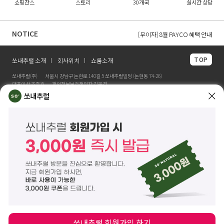
쇼핑찬스
스토리
30개국
실시간 상담
[무이자] 8월 무이자 할부 카드 안내
[무이자] 8월 토스페이 무이자 할부안내
NOTICE
[무이자] 8월 PAYCO 혜택 안내
TOP
쏘내추럴 소개
회사위치
쇼룸소개
쏘내추럴(주)
서울시 강남구 논현로 140길 5 쏘내추럴빌딩 (논현동 74-26)
대표이사 조주호
개인정보보호책임자 김옥경
사업자등록번호 261-81-21889
통신판매업신고 제2014-서울강남-03442호
쏘내추럴
제품/배송 문의
help@sonatural.co.kr
마케팅 문의
marketing@sonatural.co.kr
본사 고객센터 문의
02-573-6769
(평일 10:00~18:00 / 점심시간 12:30~13:30)
해외 수출 문의
MAIL
info@sonatural.co.kr
COPYRIGHT
©
SONATURAL.CO.KR
ALL RIGHT RESERVERD.
ENGLISH
CS CENTER
PC버전
쏘내추럴 회원가입 하기