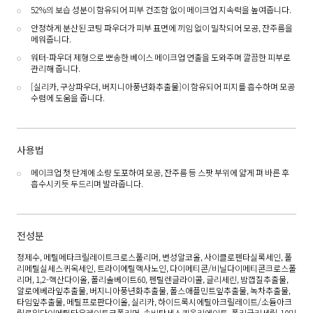
52%의 보습 성분이 함유되어 피부 건조함 없이 메이크업 지속력을 높여줍니다.
안정하게 분산된 코팅 파우더가 피부 표면에 끼임 없이 밀착되어 모공, 잔주름을
메워줍니다.
워터-파우더 제형으로 뽀송한 베이스 메이크업 연출을 도와주며 깔끔한 피부로
관리해 줍니다.
[실리카, 구상파우더, 버지니아풍년화추출물]이 함유되어 피지를 흡수하며 모공
수렴에 도움을 줍니다.
사용법
메이크업 첫 단계에 소량 도포하여 모공, 잔주름 등 스팟 부위에 얇게 펴 바른 후
흡수시키듯 두드리며 발라줍니다.
전성분
정제수, 메틸메타크릴레이트크로스폴리머, 변성알코올, 사이클로펜타실록세인, 폴
리메틸실세스퀴옥세인, 트라이에틸헥사노인, 다이메티콘/비닐다이메티콘크로스폴
리머, 1,2-헥산다이올, 폴리솔베이트60, 펜틸렌글라이콜, 글리세린, 밤껍질추출물,
알로에베라잎추출물, 버지니아풍년화추출물, 폴스애플민트잎추출물, 녹차추출물,
타임잎추출물, 메틸프로판다이올, 실리카, 하이드록시에틸아크릴레이트/소듐아크
릴로일다이메틸타우레이트코폴리머, 솔비탄세스퀴올리에이트, 폴리글리세릴-10미