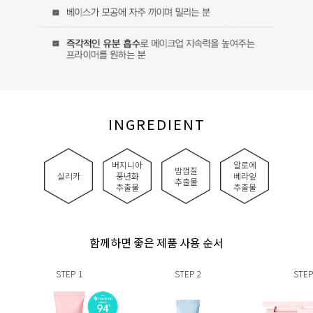
INGREDIENT
버지니아
알로에
밤껍질
실리카
풍년화
베라잎
추출물
추출물
추출물
함께하면 좋은 제품 사용 순서
STEP
1
STEP
2
STEP