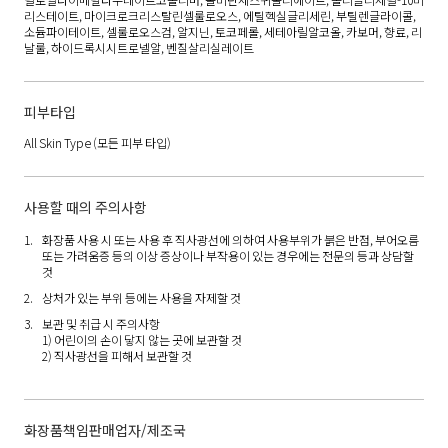
리스테이트, 마이크로크리스탈린셀룰로오스, 에틸헥실글리세린, 부틸렌글라이콜,
소듐파이테이트, 셀룰로오스검, 알지닌, 토코페롤, 세테아릴알코올, 카보머, 향료, 리
날룰, 하이드록시시트로넬알, 벤질살리실레이트
피부타입
All Skin Type
(모든 피부 타입)
사용할 때의 주의사항
화장품 사용 시 또는 사용 후 직사광선에 의하여 사용부위가 붉은 반점, 부어오름
또는 가려움증 등의 이상 증상이나 부작용이 있는 경우에는 전문의 등과 상담할
것
상처가 있는 부위 등에는 사용을 자제할 것
보관 및 취급 시 주의사항
1) 어린이의 손이 닿지 않는 곳에 보관할 것
2) 직사광선을 피해서 보관할 것
화장품책임판매업자/제조국