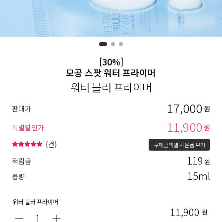
[30%]
모공 스팟 워터 프라이머
워터 블러 프라이머
17,000
판매가
원
11,900
특별할인가
원
(
건)
구매금액별 사은품 보기
119
적립금
원
15ml
용량
워터 블러 프라이머
11,900
원