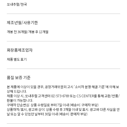
쏘내추럴/한국
제조년월/사용기한
개봉 전 36개월/개봉 후 12개월
화장품제조업자
제품 별도 표기
품질 보증 기준
본 제품에 이상이 있을 경우, 공정거래위원회 고시 '소비자 분쟁 해결 기준'에 의해 보
상해 드립니다.
제품 이상 시, 쏘내추럴 고객센터 02) 573-6769 또는 CS CENTER를 통해 교환/반품/
환불이 가능합니다.
구매자 단순변심: 상품 수령일로 부터 7일 이내 (배송비: 구매자 부담)
상품하자/표시, 광고와 상이: 상품 수령 후 3개월 이내 및 표시. 광고와 다른 사실을 안
날 또는 알 수 있었던 날부터 30일 이내 (배송비: 판매자 부담)