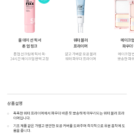
올 데이 선 픽서
워터 블러
메이크업
톤 업 핑크
프라이머
파우더
톤업 선크림에 픽서 쏙-
얇고 가벼운 모공 블러
메이크업 
24시간 메이크업 완벽 고정
워터 파우더 프라이머
뽀송한 파
상품설명
촉촉한 워터 프라이머에서 파우더 바른 듯 뽀송하게 마무리되는 워터 블러 프라
이머입니다.
기초 제품 같은 가볍고 편안한 모공 커버를 도와주며 즉각적으로 유분 흡착에 도
움을 줍니다.