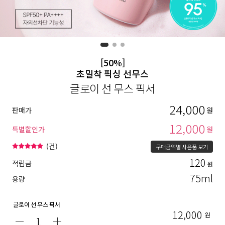
[50%]
초밀착 픽싱 선무스
글로이 선 무스 픽서
24,000
판매가
원
12,000
특별할인가
원
(
건)
구매금액별 사은품 보기
120
적립금
원
75ml
용량
글로이 선 무스 픽서
12,000
원