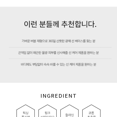
INGREDIENT
픽싱
핑크
코튼
칼라민
폴리머
비타민B12
추출물