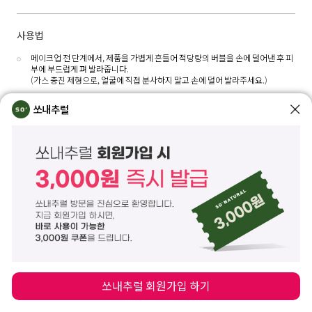
사용법
메이크업 전 단계에서, 제품을 가볍게 흔들어 적당량의 버블을 손에 덜어낸 후 피
부에 부드럽게 펴 발라줍니다.
(가스 충진 제형으로, 얼굴에 직접 분사하지 말고 손에 덜어 발라주세요.)
해당 제품의 용량은 75ml로, 기내에는 제품 1개당 용량 100ml 이하로 지퍼백
쏘내추럴
에 밀봉하여 반입 가능하며, 위탁수하물은 제품 1개당 500ml 이하 / 전체 합계
2L까지 반입 가능합니다. 단 국제선 탑승 시 공항마다 규칙이 상이할 수 있으므
로 이용하시는 항공사 고객센터에 문의하신 후 소지 부탁드립니다.
전성분
정제수, 호모살레이트, 프로판다이올, 옥토크릴렌, 에탄올, 에칠헥실살리실레이트,
페닐벤즈이미다졸설포닉애씨드, 부틸메톡시디벤조일메탄, 아미노메틸프로판올, 카
프릴릴메티콘, 글리세린, 팔미틱애씨드, 폴리솔베이트60, 폴리메틸실세스퀴옥세인,
스테아릭애씨드, 한련초추출물, 인도멀구슬나무잎추출물, 드럼스틱씨오일, 백미꽃
추출물, 접시꽃추출물, 칼라민, 코튼추출물, 아크릴레이트코폴리머, 미리스틱애씨
드, 1,2-헥산다이올, 폴리페닐실세스퀴옥세인, 하이드록시아세토페논, 펜틸렌글라
이콜, 메틸다이아이소프로필프로피온아마이드, 부틸렌글라이콜, 실리카, 에틸헥실
글리세린, 사이아노코발아민, 카프릴릭/카프릭트라이글리세라이드, 폴리하이드록
쏘내추럴 회원가입 하기
시스테아릭애씨드, 다이소듐이디티에이, 향료, 리모넨, 알파-아이소메틸아이오논,
리날룰, 시트로넬올, 쿠마린 *분사제(가스) : 부탄, 프로판, 아이소부탄