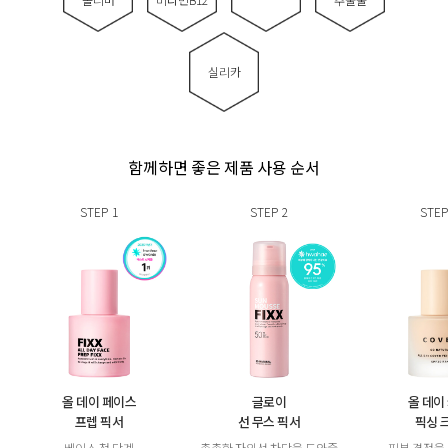
실리카
함께하면 좋은 제품 사용 순서
STEP
1
STEP
2
STEP
올 데이 페이스
글로이
올 데이
프렙 픽서
선 무스 픽서
픽싱 
베이스 첫 단계
촘촘한 자외선 차단을 도와줄
피부 결점을