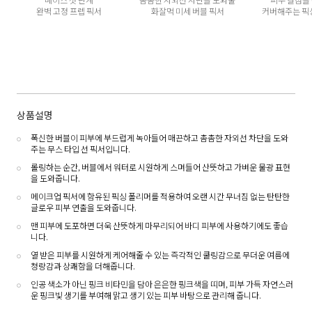
완벽 고정 프렙 픽서
화잘먹 미세 버블 픽서
커버해주는 픽
상품설명
폭신한 버블이 피부에 부드럽게 녹아들어 매끈하고 촘촘한 자외선 차단을 도와
주는 무스 타입 선 픽서입니다.
롤링하는 순간, 버블에서 워터로 시원하게 스며들어 산뜻하고 가벼운 물광 표현
을 도와줍니다.
메이크업 픽서에 함유된 픽싱 폴리머를 적용하여 오랜 시간 무너짐 없는 탄탄한
글로우 피부 연출을 도와줍니다.
맨 피부에 도포하면 더욱 산뜻하게 마무리되어 바디 피부에 사용하기에도 좋습
니다.
열 받은 피부를 시원하게 케어해줄 수 있는 즉각적인 쿨링감으로 무더운 여름에
청량감과 상쾌함을 더해줍니다.
인공 색소가 아닌 핑크 비타민을 담아 은은한 핑크색을 띠며, 피부 가득 자연스러
운 핑크빛 생기를 부여해 맑고 생기 있는 피부 바탕으로 관리해 줍니다.