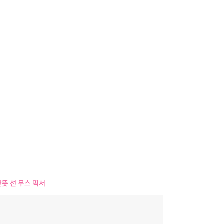
사
항
산뜻 선 무스 픽서