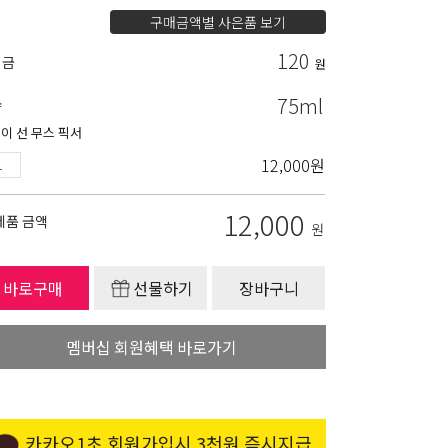
구매금액별 사은품 보기
120
립금
원
75ml
량
이 선 무스 픽서
12,000
원
12,000
제품 금액
원
바로구매
선물하기
장바구니
멤버십 회원혜택 바로가기
카카오1초 회원가입시 3천원 즉시지급