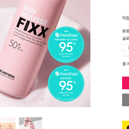
적
용
글로
총 