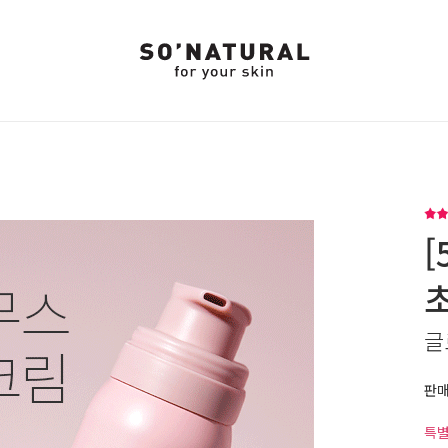
[
글
판
특