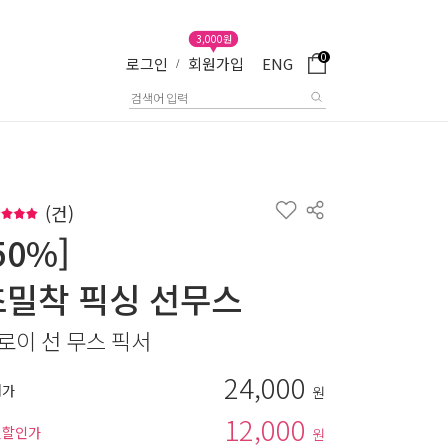
3,000원
0
로그인
회원가입
ENG
/
(
건)
50%]
초밀착 픽싱 선무스
로이 선 무스 픽서
24,000
매가
원
12,000
별할인가
원