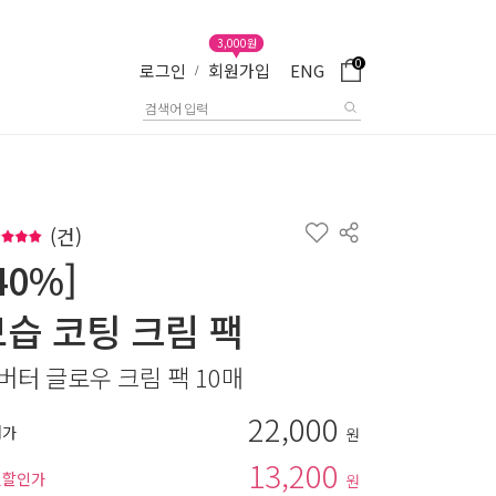
3,000원
0
로그인
회원가입
ENG
/
(
건)
40%]
보습 코팅 크림 팩
버터 글로우 크림 팩 10매
22,000
매가
원
13,200
별할인가
원