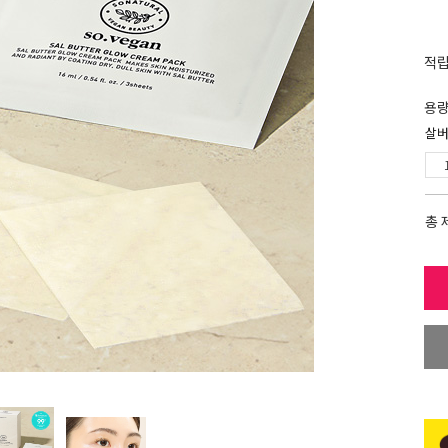
적
용
살버
총 