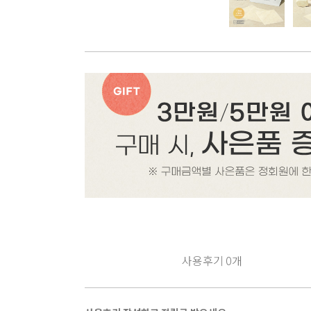
사용후기
0
개