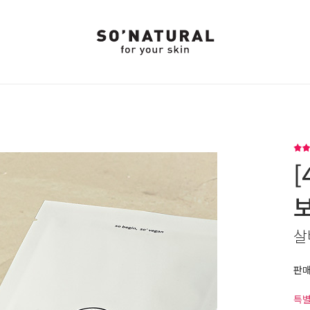
[
살
판
특