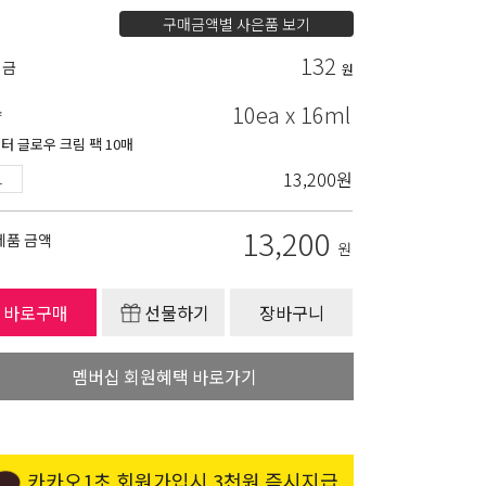
구매금액별 사은품 보기
132
립금
원
10ea x 16ml
량
터 글로우 크림 팩 10매
13,200
원
13,200
제품 금액
원
바로구매
선물하기
장바구니
멤버십 회원혜택 바로가기
카카오1초 회원가입시 3천원 즉시지급