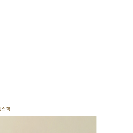
사
항
센스 팩