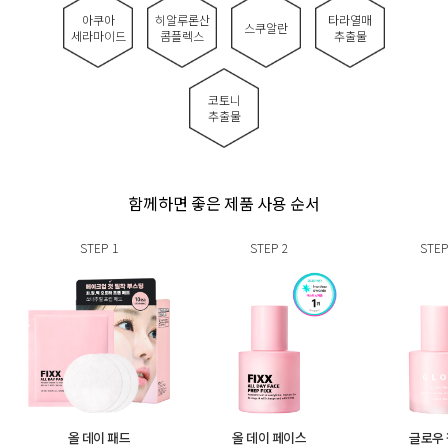
아쿠아
히알루론산
타라열매
스쿠알란
세라마이드
콤플렉스
추출물
코토니
추출물
함께하면 좋은 제품 사용 순서
STEP
1
STEP
2
STEP
올 데이 패드
올 데이 페이스
글로우