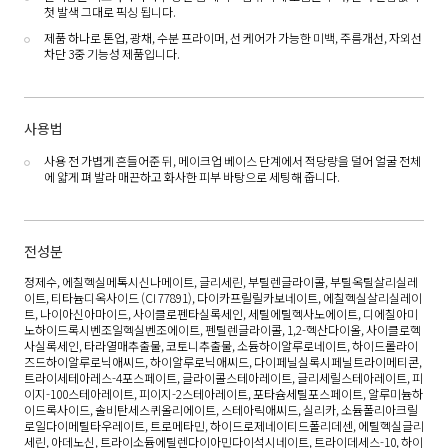
첫 발색 그대로 픽싱 됩니다.
제품 하나로 톤업, 광채, 수분 프라이머, 선 케어가 가능한 미백, 주름개선, 자외선
차단 3중 기능성 제품입니다.
사용법
사용 전 가볍게 흔들어준 뒤, 메이크업 베이스 단계에서 적당량을 덜어 얼굴 전체
에 얇게 펴 발라 매끈하고 화사한 피부 바탕으로 세팅해 줍니다.
전성분
정제수, 에칠헥실메톡시신나메이트, 글리세린, 부틸렌글라이콜, 부틸옥틸살리실레
이트, 티타늄디옥사이드 (CI 77891), 다이카프릴릴카보네이트, 에칠헥실살리실레이
트, 나이아신아마이드, 사이클로펜타실록세인, 세틸에틸헥사노에이트, 디에칠아미
노하이드록시벤조일헥실벤조에이트, 펜틸렌글라이콜, 1,2-헥산다이올, 사이클로헥
사실록세인, 타라열매추출물, 코토니추출물, 소듐하이알루로네이트, 하이드롤라이
즈드하이알루로닉애씨드, 하이알루로닉애씨드, 다이페닐실록시페닐트라이메티콘,
트라이세테아레스-4포스페이트, 글라이콜스테아레이트, 글리세릴스테아레이트, 피
이지-100스테아레이트, 피이지-2스테아레이트, 포타슘세틸포스페이트, 알루미늄하
이드록사이드, 솔비탄세스퀴올리에이트, 스테아릭애씨드, 실리카, 소듐폴리아크릴
로일다이메틸타우레이트, 트로메타민, 하이드로제네이티드폴리데센, 에틸헥실글리
세린, 아데노신, 트라이소듐에틸렌다이아민다이석시네이트, 트라이데세스-10, 하이