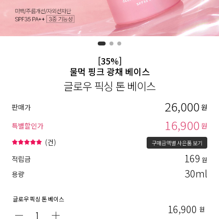
[35%]
물먹 핑크 광채 베이스
글로우 픽싱 톤 베이스
26,000
판매가
원
16,900
특별할인가
원
(
건)
구매금액별 사은품 보기
169
적립금
원
30ml
용량
글로우 픽싱 톤 베이스
16,900
원