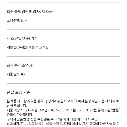
화장품책임판매업자/제조국
쏘내추럴/한국
제조년월/사용기한
개봉 전 36개월/개봉 후 12개월
화장품제조업자
제품 별도 표기
품질 보증 기준
본 제품에 이상이 있을 경우, 공정거래위원회 고시 ‘소비자 분쟁 해결 기준’에 의해 보
상해 드립니다.
제품 이상 시, 쏘내추럴 고객센터 02) 573-6769 또는 CS CENTER를 통해 교환/반품/
환불이 가능합니다.
구매자 단순변심: 상품 수령일로 부터 7일 이내 (배송비: 구매자 부담)
상품하자/표시, 광고와 상이: 상품 수령 후 3개월 이내 및 표시. 광고와 다른 사실을 안