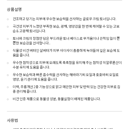
상품설명
건조하고 당기는 피부에 우수한 보습력을 선사하는 글로우 크림 토너입니다.
극건성 피부가 느꼈던 부족한 보습, 광채, 영양감을 한 번에 케어할 수 있는 고보
습 & 고광채 토너입니다.
토너와 크림의 장점만 담은 부드러운 토너 베이스로 무거움이나 끈적임 없이 쫀
쫀한 보습감을 선사합니다..
식물성 비건 버터인 살버터가 피부 사이사이 촘촘하게 녹아들어 깊은 보습에 도
움을 줍니다.
우수한 점착성으로 피부에 오래도록 촉촉함을 유지해 주는 점착성 히알루론산이
수분 유지에 도움을 줍니다.
우수한 보습력과 빠른 흡수력을 선사하는 해바라기씨 오일과 호호바씨 오일로
영양, 윤기 관리에 도움을 줍니다.
미백, 주름개선 2중 기능성으로 맑고 매끈한 피부 및 탄력 있는 건강한 피부로 집
중 관리해 줍니다.
비건 인증 제품으로 동물성 성분, 동물실험이 배제된 제품입니다.
사용법