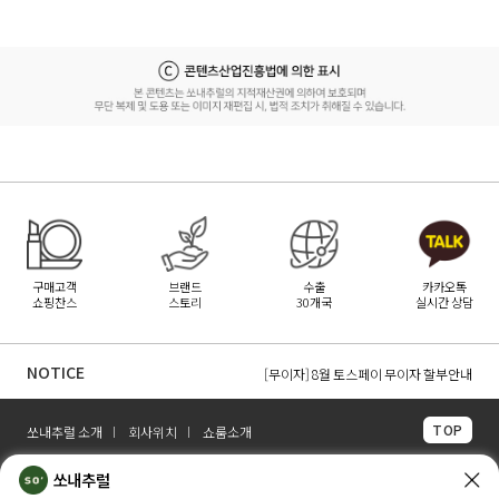
구매고객
브랜드
수출
카카오톡
쇼핑찬스
스토리
30개국
실시간 상담
[무이자] 8월 PAYCO 혜택 안내
[무이자] 8월 무이자 할부 카드 안내
NOTICE
[무이자] 8월 토스페이 무이자 할부안내
TOP
쏘내추럴 소개
회사위치
쇼룸소개
쏘내추럴(주)
서울시 강남구 논현로 140길 5 쏘내추럴빌딩 (논현동 74-26)
쏘내추럴
대표이사 조주호
개인정보보호책임자 김옥경