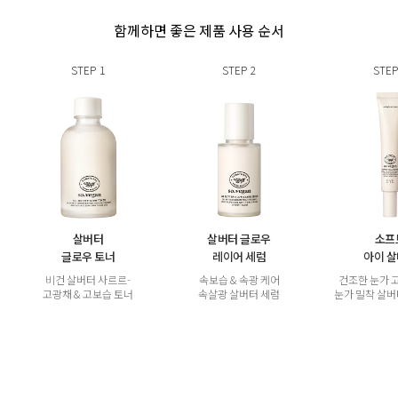
함께하면 좋은 제품 사용 순서
STEP
1
STEP
2
STEP
살버터
살버터 글로우
소프
글로우 토너
레이어 세럼
아이 
비건 살버터 사르르-
속보습 & 속광 케어
건조한 눈가 
고광채 & 고보습 토너
속살광 살버터 세럼
눈가 밀착 살