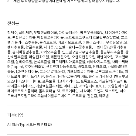
세안 후 적당량을 화장솜이나 손에 덜어 부드럽게 펴 발라 흡수시켜줍니다.
전성분
정제수, 글리세린, 부틸렌글라이콜, 다이글리세린, 메도우폼씨오일, 나이아신아마이
드, 펜틸렌글라이콜, 메틸프로판다이올, 스트렙토코쿠스 테르모필루스발효물, 클로
렐라 불가리스추출물, 올리브오일, 베르가모트오일, 아틀라스시다나무껍질오일, 오
렌지추출물, 왕귤추출물, 사과즙, 인도멀구슬나무꽃추출물, 라벤더꽃/잎/줄기추출
물, 홀리바질잎추출물, 카카오추출물, 인도멀구슬나무잎추출물, 울금뿌리추출물, 참
산호말추출물, 라임전초오일, 레몬껍질오일, 오렌지껍질오일, 라벤더오일, 고수열매
오일, 살비아오일, 쓴쑥추출물, 마트리카리아꽃추출물, 해바라기씨오일, 사라수씨버
터(1ppm), 호호바씨오일, 센티드제라늄꽃오일, 바질오일, 단향오일, 바닐라열매추
출물, 1,2-헥산다이올, C12-14알케스-12, 카프릴릴글라이콜, 글루코오스, 판테놀, 하
이드로제네이티드레시틴, 폴리글리세릴-10올리에이트, 폴리글리세릴-3메틸글루코
오스다이스테아레이트, 프룩토올리고사카라이드, 프룩토오스, 카프릴릭/카프릭트
라이글리세라이드, 에틸헥실글리세린, 아데노신, 아크릴레이트/C10-30알킬아크릴
레이트크로스폴리머, 폴리쿼터늄-51, 트로메타민, 세라마이드엔피, 덱스트린, 하이
드록시프로필트라이모늄하이알루로네이트, 토코페롤, 잔탄검, 리모넨
피부타입
All Skin Type
(모든 피부 타입)