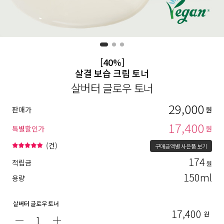
[40%]
살결 보습 크림 토너
살버터 글로우 토너
29,000
판매가
원
17,400
특별할인가
원
(
건)
구매금액별 사은품 보기
174
적립금
원
150ml
용량
살버터 글로우 토너
17,400
원