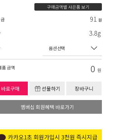
구매금액별 사은품 보기
91
립금
원
3.8g
량
상
0
제품 금액
원
바로구매
선물하기
장바구니
멤버십 회원혜택 바로가기
카카오1초 회원가입시 3천원 즉시지급