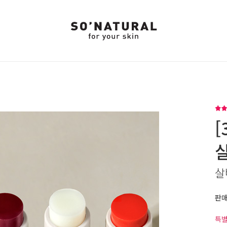
[
살
판
특