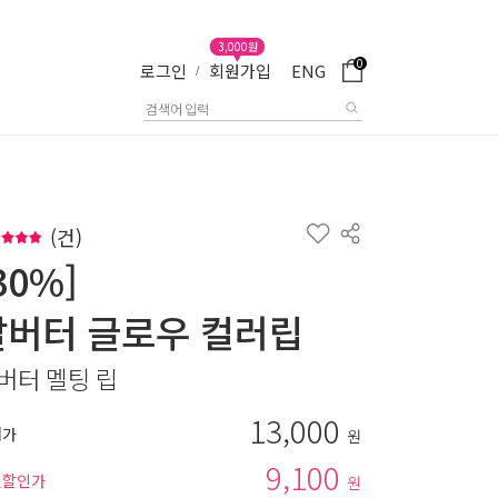
3,000원
0
로그인
회원가입
ENG
/
(
건)
30%]
살버터 글로우 컬러립
버터 멜팅 립
13,000
매가
원
9,100
별할인가
원