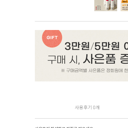
사용후기
0
개