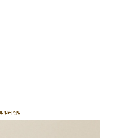
사
항
우 컬러 립밤