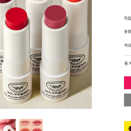
적
용
색
총 