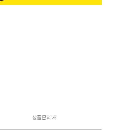
상품문의
개
구
매
유
의