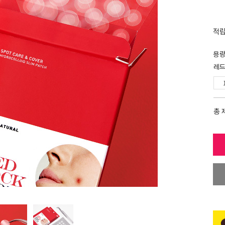
적
용
레드
총 