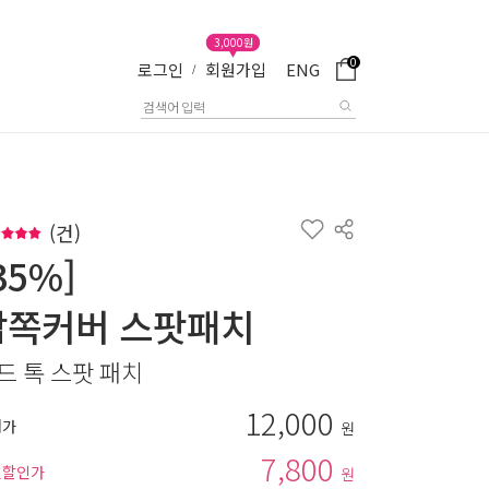
3,000원
0
로그인
회원가입
ENG
/
(
건)
35%]
감쪽커버 스팟패치
드 톡 스팟 패치
12,000
매가
원
7,800
별할인가
원