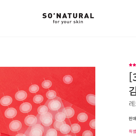
[
레
판
특