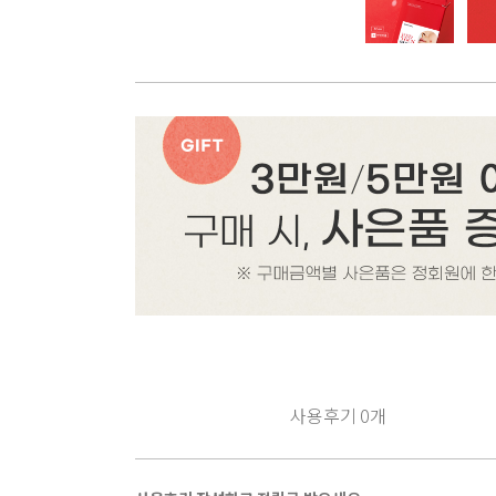
사용후기
0
개