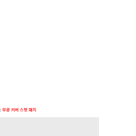
사
항
는
무광 커버 스팟 패치