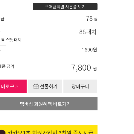
구매금액별 사은품 보기
78
립금
원
88패치
량
 톡 스팟 패치
7,800
원
7,800
제품 금액
원
바로구매
선물하기
장바구니
멤버십 회원혜택 바로가기
카카오1초 회원가입시 3천원 즉시지급