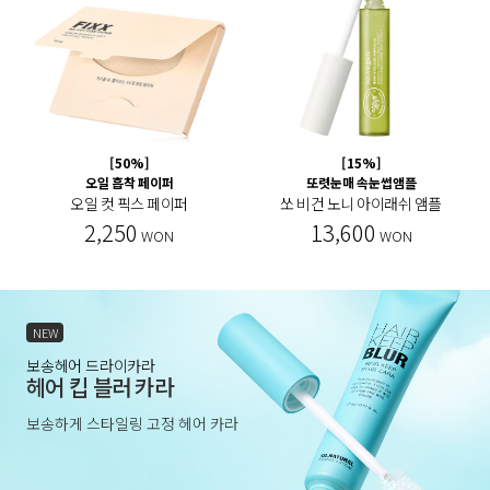
[50%]
[15%]
오일 흡착 페이퍼
또렷눈매 속눈썹앰플
오일 컷 픽스 페이퍼
쏘 비건 노니 아이래쉬 앰플
2,250
13,600
WON
WON
NEW
보송헤어 드라이카라
헤어 킵 블러 카라
보송하게 스타일링 고정 헤어 카라