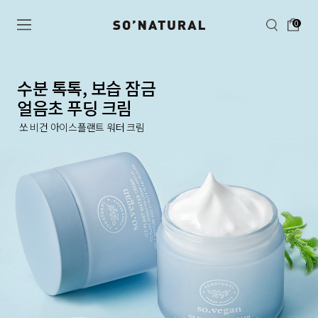
0
수분 톡톡, 보습 잠금
얼음초 푸딩 크림
쏘 비건 아이스플랜트 워터 크림