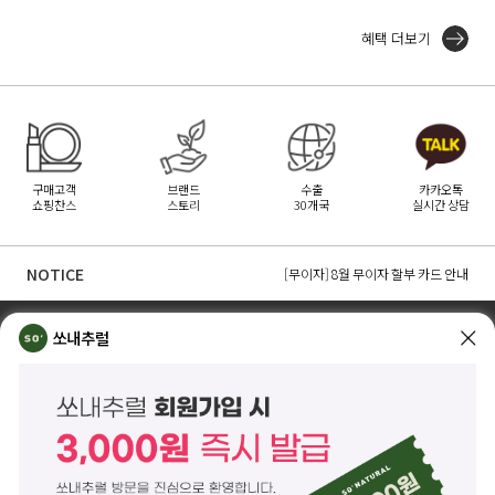
혜택 더보기
구매고객
브랜드
수출
카카오톡
쇼핑찬스
스토리
30개국
실시간 상담
[무이자] 8월 토스페이 무이자 할부안내
[무이자] 8월 PAYCO 혜택 안내
NOTICE
[무이자] 8월 무이자 할부 카드 안내
TOP
쏘내추럴 소개
회사위치
쇼룸소개
쏘내추럴
쏘내추럴(주)
서울시 강남구 논현로 140길 5 쏘내추럴빌딩 (논현동 74-26)
대표이사 조주호
개인정보보호책임자 김옥경
사업자등록번호 261-81-21889
통신판매업신고 제2014-서울강남-03442호
제품/배송 문의
help@sonatural.co.kr
마케팅 문의
marketing@sonatural.co.kr
본사 고객센터 문의
02-573-6769
(평일 10:00~18:00 / 점심시간 12:30~13:30)