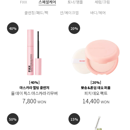
FIXX
스페셜케어
토너/앰플
세럼/크림
클렌징/패드/팩
선/메이크업
바디/헤어
40%
20%
[40%]
[20%]
마스카라 멜팅 클렌저
뽀송&톤업 데오 퍼퓸
올 데이 픽스 마스카라 리무버
피치 데오 팩트
7,800
14,400
WON
WON
50%
15%