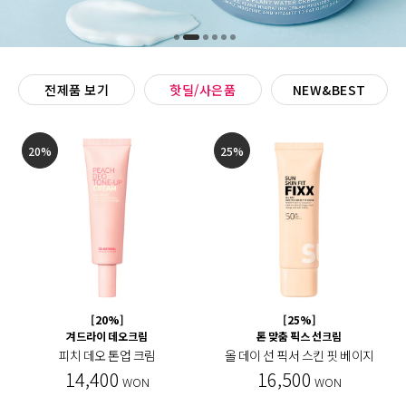
전제품 보기
핫딜/사은품
NEW&BEST
20%
25%
[20%]
[25%]
겨드라이 데오크림
톤 맞춤 픽스 선크림
피치 데오 톤업 크림
올 데이 선 픽서 스킨 핏 베이지
14,400
16,500
WON
WON