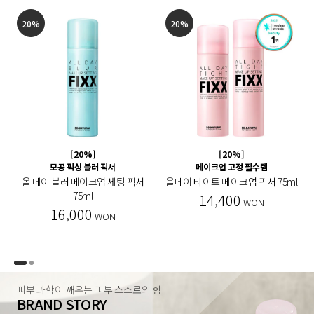
20%
20%
[20%]
[20%]
모공 픽싱 블러 픽서
메이크업 고정 필수템
올 데이 블러 메이크업 세팅 픽서
올데이 타이트 메이크업 픽서 75ml
75ml
14,400
WON
16,000
WON
피부 과학이 깨우는 피부 스스로의 힘
BRAND STORY