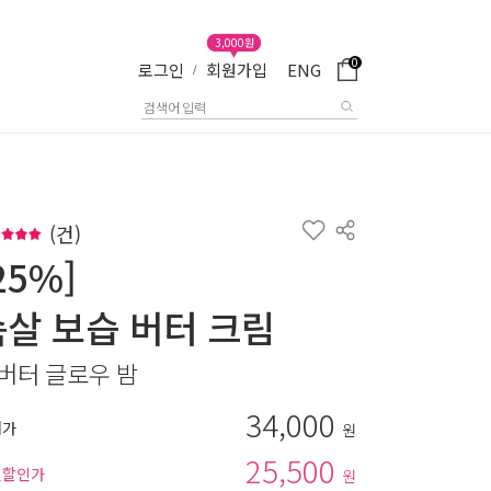
3,000원
0
로그인
회원가입
ENG
/
(
건)
25%]
속살 보습 버터 크림
버터 글로우 밤
34,000
매가
원
25,500
별할인가
원