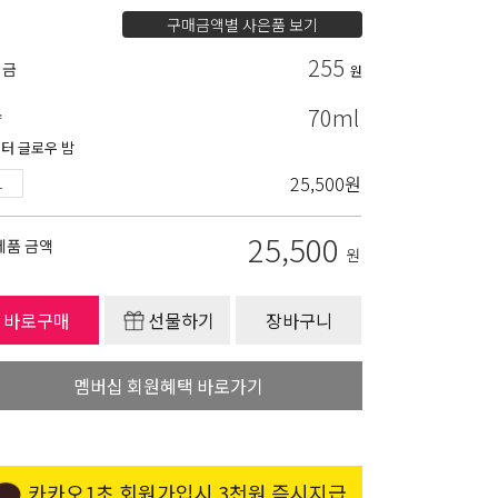
구매금액별 사은품 보기
255
립금
원
70ml
량
터 글로우 밤
25,500
원
25,500
제품 금액
원
바로구매
선물하기
장바구니
멤버십 회원혜택 바로가기
카카오1초 회원가입시 3천원 즉시지급