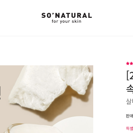
[
살
판
특