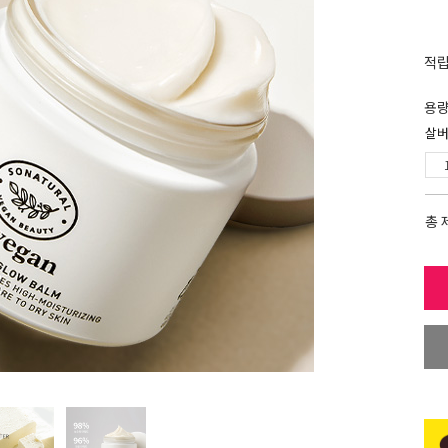
적
용
살버
총 