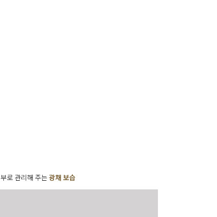
사
항
피부로 관리해 주는
광채 보습