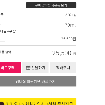
구매금액별 사은품 보기
255
립금
원
70ml
량
터 글로우 밤
25,500
원
25,500
제품 금액
원
바로구매
선물하기
장바구니
멤버십 회원혜택 바로가기
카카오1초 회원가입시 3천원 즉시지급