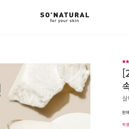
[
살
판
특