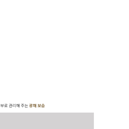
사
항
피부로 관리해 주는
광채 보습