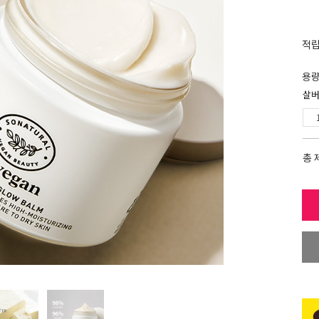
적
용
살버
총 