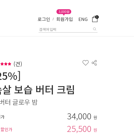
3,000원
0
로그인
회원가입
ENG
/
(
건)
25%]
속살 보습 버터 크림
버터 글로우 밤
34,000
매가
원
25,500
별할인가
원