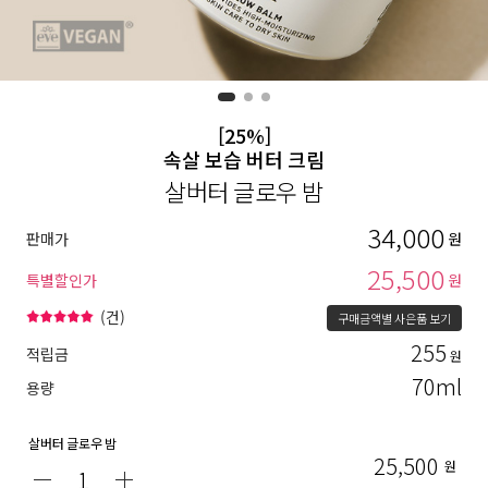
[25%]
속살 보습 버터 크림
살버터 글로우 밤
34,000
판매가
원
25,500
특별할인가
원
(
건)
구매금액별 사은품 보기
255
적립금
원
70ml
용량
살버터 글로우 밤
25,500
원