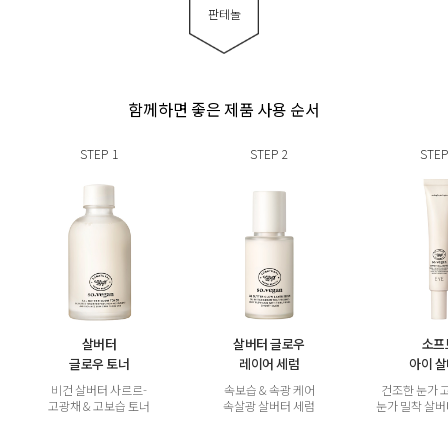
판테놀
함께하면 좋은 제품 사용 순서
STEP
1
STEP
2
STEP
살버터
살버터 글로우
소프
글로우 토너
레이어 세럼
아이 
비건 살버터 사르르-
속보습 & 속광 케어
건조한 눈가 
고광채 & 고보습 토너
속살광 살버터 세럼
눈가 밀착 살