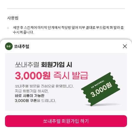
사용법
세안 후 스킨케어 마지막 단계에서 적당량 덜어 피부 결대로 부드럽게 펴 발라 흡
수시켜 줍니다.
쏘내추럴
전성분
정제수, 카프릴릭/카프릭트라이글리세라이드, 글리세린, 부틸렌글라이콜, 다이아이
소스테아릴말레이트, C12-15알킬벤조에이트, 판테놀, 사라수씨버터(25,000ppm),
비스-다이글리세릴폴리아실아디페이트-2, C14-22알코올, 나이아신아마이드, 펜틸
렌글라이콜, 세테아릴알코올, 1,2-헥산다이올, 카나우바왁스, 황련추출물, 카카오추
출물, 해바라기씨오일, 호호바씨오일, 글리세릴스테아레이트, 폴리솔베이트60,
C12-20알킬글루코사이드, 하이드로제네이티드쌀겨오일, 아크릴레이트/C10-30알
킬아크릴레이트크로스폴리머, 트로메타민, 하이드로제네이티드레시틴, 세테아릴글
루코사이드, 하이드록시에틸아크릴레이트/소듐아크릴로일다이메틸타우레이트코
폴리머, 에틸헥실글리세린, 글리세릴아크릴레이트/아크릴릭애씨드코폴리머, 아데
노신, 다이라우릴티오다이프로피오네이트, 옥타데실다이-t-부틸-4-하이드록시하이
드로신나메이트, 팔미틱애씨드, 다이포타슘글리시리제이트, 소듐파이테이트, 폴리
글리세릴-10스테아레이트, 덱스트린, 하이드록시프로필트라이모늄하이알루로네이
트, 토코페롤, C12-16알코올, 향료, 벤질벤조에이트, 벤질살리실레이트
쏘내추럴 회원가입 하기