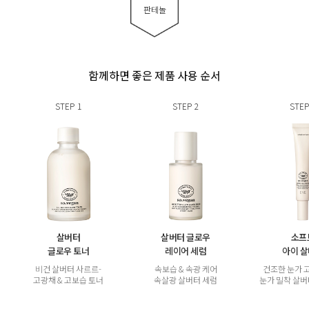
판테놀
함께하면 좋은 제품 사용 순서
STEP
1
STEP
2
STEP
살버터
살버터 글로우
소프
글로우 토너
레이어 세럼
아이 
비건 살버터 사르르-
속보습 & 속광 케어
건조한 눈가 
고광채 & 고보습 토너
속살광 살버터 세럼
눈가 밀착 살