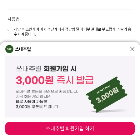
사용법
세안 후 스킨케어 마지막 단계에서 적당량 덜어 피부 결대로 부드럽게 펴 발라 흡
수시켜 줍니다.
쏘내추럴
전성분
정제수, 카프릴릭/카프릭트라이글리세라이드, 글리세린, 부틸렌글라이콜, 다이아이
소스테아릴말레이트, C12-15알킬벤조에이트, 판테놀, 사라수씨버터(25,000ppm),
비스-다이글리세릴폴리아실아디페이트-2, C14-22알코올, 나이아신아마이드, 펜틸
렌글라이콜, 세테아릴알코올, 1,2-헥산다이올, 카나우바왁스, 황련추출물, 카카오추
출물, 해바라기씨오일, 호호바씨오일, 글리세릴스테아레이트, 폴리솔베이트60,
C12-20알킬글루코사이드, 하이드로제네이티드쌀겨오일, 아크릴레이트/C10-30알
킬아크릴레이트크로스폴리머, 트로메타민, 하이드로제네이티드레시틴, 세테아릴글
루코사이드, 하이드록시에틸아크릴레이트/소듐아크릴로일다이메틸타우레이트코
폴리머, 에틸헥실글리세린, 글리세릴아크릴레이트/아크릴릭애씨드코폴리머, 아데
노신, 다이라우릴티오다이프로피오네이트, 옥타데실다이-t-부틸-4-하이드록시하이
드로신나메이트, 팔미틱애씨드, 다이포타슘글리시리제이트, 소듐파이테이트, 폴리
글리세릴-10스테아레이트, 덱스트린, 하이드록시프로필트라이모늄하이알루로네이
트, 토코페롤, C12-16알코올, 향료, 벤질벤조에이트, 벤질살리실레이트
쏘내추럴 회원가입 하기