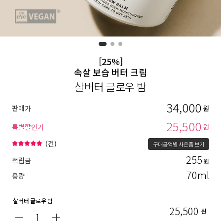
[25%]
속살 보습 버터 크림
살버터 글로우 밤
34,000
판매가
원
25,500
특별할인가
원
(
건)
구매금액별 사은품 보기
255
적립금
원
70ml
용량
살버터 글로우 밤
25,500
원