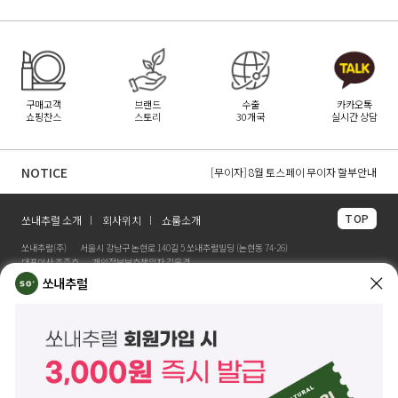
구매고객
브랜드
수출
카카오톡
쇼핑찬스
스토리
30개국
실시간 상담
[무이자] 8월 PAYCO 혜택 안내
[무이자] 8월 무이자 할부 카드 안내
NOTICE
[무이자] 8월 토스페이 무이자 할부안내
TOP
쏘내추럴 소개
회사위치
쇼룸소개
쏘내추럴(주)
서울시 강남구 논현로 140길 5 쏘내추럴빌딩 (논현동 74-26)
대표이사 조주호
개인정보보호책임자 김옥경
사업자등록번호 261-81-21889
통신판매업신고 제2014-서울강남-03442호
쏘내추럴
제품/배송 문의
help@sonatural.co.kr
마케팅 문의
marketing@sonatural.co.kr
본사 고객센터 문의
02-573-6769
(평일 10:00~18:00 / 점심시간 12:30~13:30)
해외 수출 문의
MAIL
info@sonatural.co.kr