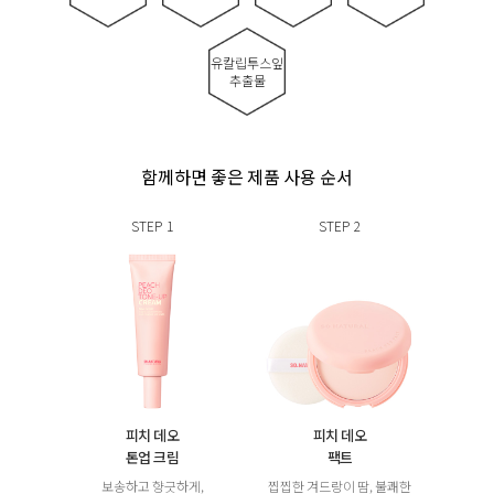
유칼립투스잎
추출물
함께하면 좋은 제품 사용 순서
STEP
1
STEP
2
피치 데오
피치 데오
톤업 크림
팩트
보송하고 향긋하게,
찝찝한 겨드랑이 땀, 불쾌한