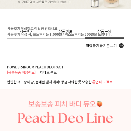
사용후기 작성하고 적립금 받으세요.
사용후기
상품정보
상품문의
사용후기 작성 시, 포토후기는 1,000원 / 텍스트후기는 500원을 드립니다.
적립금 지급 기준 보기
POWDER4ROOM PEACH DEO PACT
[복숭복숭 겨땀팩트]
피치 데오 팩트
찝찝한 겨드랑이 땀, 불쾌한 냄새 케어! 방금 샤워한 듯 뽀송한
톤업 데오 팩트