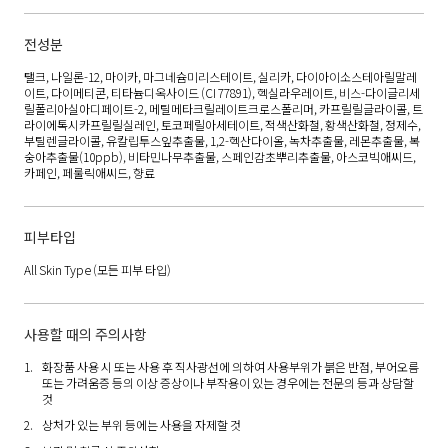
전성분
탤크, 나일론-12, 마이카, 마그네슘미리스테이트, 실리카, 다이아이소스테아릴말레
이트, 다이메티콘, 티타늄디옥사이드 (CI 77891), 헥실라우레이트, 비스-다이글리세
릴폴리아실아디페이트-2, 메틸메타크릴레이트크로스폴리머, 카프릴릴글라이콜, 트
라이에톡시카프릴릴실레인, 토코페릴아세테이트, 적색산화철, 황색산화철, 정제수,
부틸렌글라이콜, 유칼립투스잎추출물, 1,2-헥산다이올, 녹차추출물, 레몬추출물, 복
숭아추출물(10ppb), 비타민나무추출물, 스페인감초뿌리추출물, 아스코빅애씨드,
카페인, 페룰릭애씨드, 향료
피부타입
All Skin Type
(모든 피부 타입)
사용할 때의 주의사항
화장품 사용 시 또는 사용 후 직사광선에 의하여 사용부위가 붉은 반점, 부어오름
또는 가려움증 등의 이상 증상이나 부작용이 있는 경우에는 전문의 등과 상담할
것
상처가 있는 부위 등에는 사용을 자제할 것