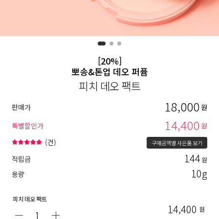
[20%]
뽀송&톤업 데오 퍼퓸
피치 데오 팩트
18,000
판매가
원
14,400
특별할인가
원
(
건)
구매금액별 사은품 보기
144
적립금
원
10g
용량
피치 데오 팩트
14,400
원