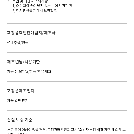
보관 및 취급 시 주의사항
1) 어린이의 손이 닿지 않는 곳에 보관할 것
2) 직사광선을 피해서 보관할 것
화장품책임판매업자/제조국
쏘내추럴/한국
제조년월/사용기한
개봉 전 36개월/개봉 후 12개월
화장품제조업자
제품 별도 표기
품질 보증 기준
본 제품에 이상이 있을 경우, 공정거래위원회 고시 '소비자 분쟁 해결 기준'에 의해 보