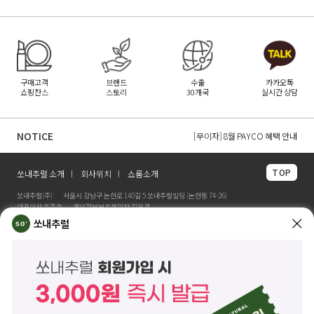
구매고객
브랜드
수출
카카오톡
쇼핑찬스
스토리
30개국
실시간 상담
[무이자] 8월 무이자 할부 카드 안내
[무이자] 8월 토스페이 무이자 할부안내
NOTICE
[무이자] 8월 PAYCO 혜택 안내
TOP
쏘내추럴 소개
회사위치
쇼룸소개
쏘내추럴(주)
서울시 강남구 논현로 140길 5 쏘내추럴빌딩 (논현동 74-26)
대표이사 조주호
개인정보보호책임자 김옥경
사업자등록번호 261-81-21889
통신판매업신고 제2014-서울강남-03442호
쏘내추럴
제품/배송 문의
help@sonatural.co.kr
마케팅 문의
marketing@sonatural.co.kr
본사 고객센터 문의
02-573-6769
(평일 10:00~18:00 / 점심시간 12:30~13:30)
해외 수출 문의
MAIL
info@sonatural.co.kr