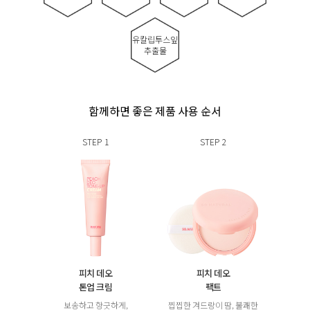
유칼립투스잎
추출물
함께하면 좋은 제품 사용 순서
STEP
1
STEP
2
피치 데오
피치 데오
톤업 크림
팩트
보송하고 향긋하게,
찝찝한 겨드랑이 땀, 불쾌한