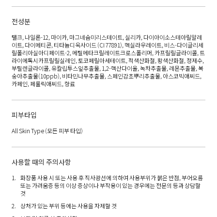
전성분
탤크, 나일론-12, 마이카, 마그네슘미리스테이트, 실리카, 다이아이소스테아릴말레
이트, 다이메티콘, 티타늄디옥사이드 (CI 77891), 헥실라우레이트, 비스-다이글리세
릴폴리아실아디페이트-2, 메틸메타크릴레이트크로스폴리머, 카프릴릴글라이콜, 트
라이에톡시카프릴릴실레인, 토코페릴아세테이트, 적색산화철, 황색산화철, 정제수,
부틸렌글라이콜, 유칼립투스잎추출물, 1,2-헥산다이올, 녹차추출물, 레몬추출물, 복
숭아추출물(10ppb), 비타민나무추출물, 스페인감초뿌리추출물, 아스코빅애씨드,
카페인, 페룰릭애씨드, 향료
피부타입
All Skin Type
(모든 피부 타입)
사용할 때의 주의사항
화장품 사용 시 또는 사용 후 직사광선에 의하여 사용부위가 붉은 반점, 부어오름
또는 가려움증 등의 이상 증상이나 부작용이 있는 경우에는 전문의 등과 상담할
것
상처가 있는 부위 등에는 사용을 자제할 것