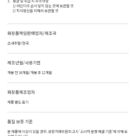
보관 및 취급 시 주의사항
1) 어린이의 손이 닿지 않는 곳에 보관할 것
2) 직사광선을 피해서 보관할 것
화장품책임판매업자/제조국
쏘내추럴/한국
제조년월/사용기한
개봉 전 36개월/개봉 후 12개월
화장품제조업자
제품 별도 표기
품질 보증 기준
본 제품에 이상이 있을 경우, 공정거래위원회 고시 '소비자 분쟁 해결 기준'에 의해 보