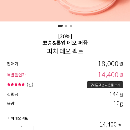
[20%]
뽀송&톤업 데오 퍼퓸
피치 데오 팩트
18,000
판매가
원
14,400
특별할인가
원
(
건)
구매금액별 사은품 보기
144
적립금
원
10g
용량
피치 데오 팩트
14,400
원