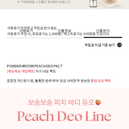
사용후기 작성하고 적립금 받으세요.
사용후기
상품정보
상품문의
사용후기 작성 시, 포토후기는 1,000원 / 텍스트후기는 500원을 드립니다.
적립금 지급 기준 보기
POWDER4ROOM PEACH DEO PACT
[복숭복숭 겨땀팩트]
피치 데오 팩트
찝찝한 겨드랑이 땀, 불쾌한 냄새 케어! 방금 샤워한 듯 뽀송한
톤업 데오 팩트